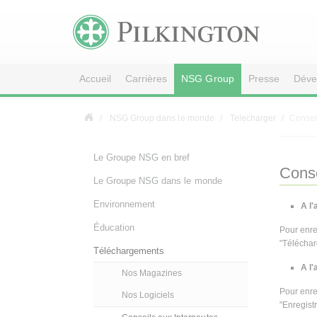
Accueil
Carrières
NSG Group
Presse
Déve
NSG Group dans le monde
Telecharger
Consei
Le Groupe NSG en bref
Conse
Le Groupe NSG dans le monde
Environnement
A l'
Éducation
Pour enreg
"Télécharg
Téléchargements
A l'
Nos Magazines
Pour enreg
Nos Logiciels
"Enregistr