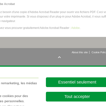
be Acrobat
z besoin d'une copie d'Adobe Acrobat Reader pour ouvrir vos fichiers PDF. Ceci vo
 sur votre imprimante. Si vous disposez d'un plug-in pour Adobe Acrobat, il vous suff
e navigateur.
ez vous procurer gratuitement Adobe Acrobat Reader :
Adobe
.
About this site
Cookie Poli

Essentiel seulement
e remarketing, les médias
de cookies pour des
Tout accepter
es personnelles.