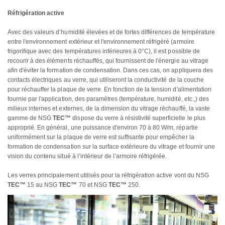
Réfrigération active
Avec des valeurs d’humidité élevées et de fortes différences de température
entre l'environnement extérieur et l'environnement réfrigéré (armoire
frigorifique avec des températures inférieures à 0°C), il est possible de
recourir à des éléments réchauffés, qui fournissent de l'énergie au vitrage
afin d'éviter la formation de condensation. Dans ces cas, on appliquera des
contacts électriques au verre, qui utiliseront la conductivité de la couche
pour réchauffer la plaque de verre. En fonction de la tension d'alimentation
fournie par l'application, des paramètres (température, humidité, etc.,) des
milieux internes et externes, de la dimension du vitrage réchauffé, la vaste
gamme de NSG
TEC™
dispose du verre à résistivité superficielle le plus
approprié. En général, une puissance d'environ 70 à 80 W/m, répartie
uniformément sur la plaque de verre est suffisante pour empêcher la
formation de condensation sur la surface extérieure du vitrage et fournir une
vision du contenu situé à l’intérieur de l’armoire réfrigérée.
Les verres principalement utilisés pour la réfrigération active vont du NSG
TEC™
15 au NSG
TEC™
70 et NSG
TEC™
250.