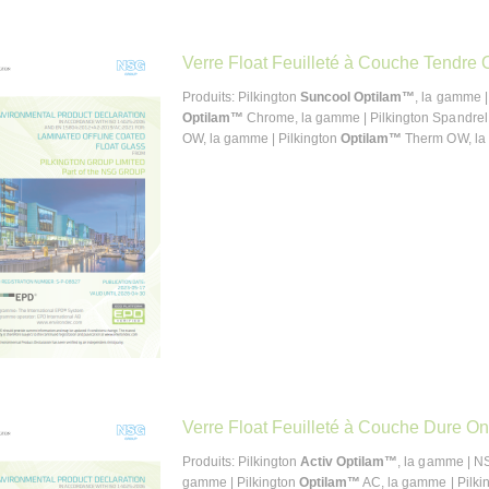
Verre Float Feuilleté à Couche Tendre O
Produits: Pilkington
Suncool Optilam™
, la gamme |
Optilam™
Chrome, la gamme | Pilkington Spandrel
OW, la gamme | Pilkington
Optilam™
Therm OW, la 
Verre Float Feuilleté à Couche Dure On
Produits: Pilkington
Activ Optilam™
, la gamme | 
gamme | Pilkington
Optilam™
AC, la gamme | Pilki