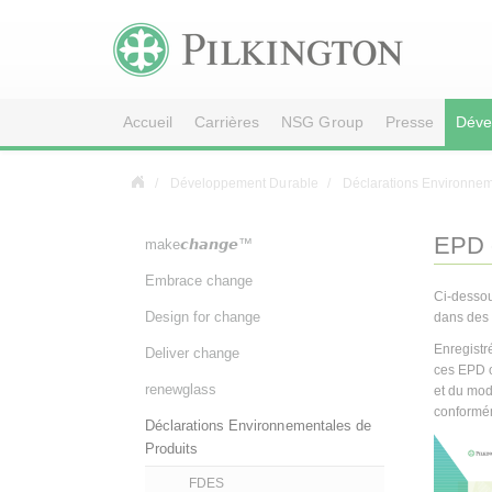
Accueil
Carrières
NSG Group
Presse
Déve
Développement Durable
Déclarations Environnem
EPD 
make𝙘𝙝𝙖𝙣𝙜𝙚™
Embrace change
Ci-dessou
Design for change
dans des 
Enregistr
Deliver change
ces EPD o
renewglass
et du mo
conformé
Déclarations Environnementales de
Produits
FDES