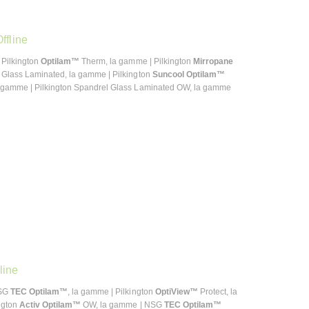
ffline
 Pilkington
Optilam™
Therm, la gamme | Pilkington
Mirropane
 Glass Laminated, la gamme | Pilkington
Suncool Optilam™
gamme | Pilkington Spandrel Glass Laminated OW, la gamme
line
NSG
TEC Optilam™
, la gamme | Pilkington
OptiView™
Protect, la
ngton
Activ Optilam™
OW, la gamme | NSG
TEC Optilam™