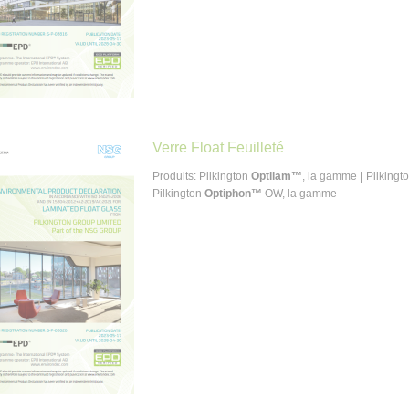
Verre Float Feuilleté
Produits: Pilkington
Optilam™
, la gamme | Pilkingt
Pilkington
Optiphon™
OW, la gamme