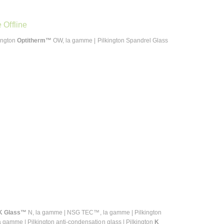
 Offline
ington
Optitherm™
OW, la gamme | Pilkington Spandrel Glass
K Glass™
N, la gamme | NSG TEC™, la gamme | Pilkington
la gamme | Pilkington anti-condensation glass | Pilkington
K