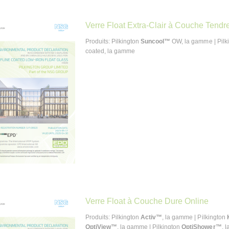
Verre Float Extra-Clair à Couche Tendre
Produits: Pilkington
Suncool™
OW, la gamme | Pilk
coated, la gamme
Verre Float à Couche Dure Online
Produits: Pilkington
Activ™
, la gamme | Pilkington
OptiView™
, la gamme | Pilkington
OptiShower™
, 