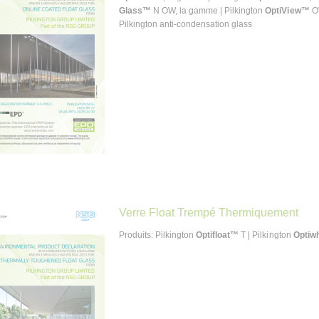
Glass™
N OW, la gamme | Pilkington
OptiView™
OW
Pilkington anti-condensation glass
Verre Float Trempé Thermiquement
Produits: Pilkington
Optifloat™
T | Pilkington
Optiw