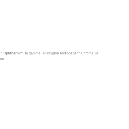
ton
Optitherm™
, la gamme | Pilkington
Mirropane™
Chrome, la
mme