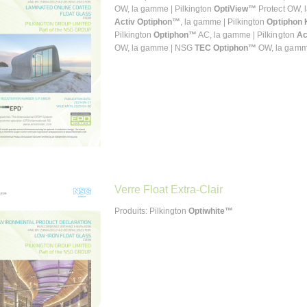
OW, la gamme | Pilkington
OptiView™
Protect OW, 
Activ Optiphon™
, la gamme | Pilkington
Optiphon
Pilkington
Optiphon™
AC, la gamme | Pilkington
Ac
OW, la gamme | NSG
TEC Optiphon™
OW, la gamme
Verre Float Extra-Clair
Produits: Pilkington
Optiwhite™