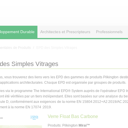
loppement Durable
Architectes et Prescripteurs
Professionnels
entales de Produits
EPD des Simples Vitrages
des Simples Vitrages
s, vous trouverez des liens vers les EPD des gammes de produits Pilkington destiné
applications architecturales. Chaque EPD est organisée par groupes de produits.
ées via le programme The International EPD® System auprès de l'opérateur EPD In
nt été vérifiées par un tiers indépendant. Elles sont basées sur une analyse du b
dule D, conformément aux exigences de la norme EN 15804:2012+A2:2019/AC:20
ment à la norme EN 17074 :2019.
Verre Float Bas Carbone
Produits: Pilkington
Mirai™