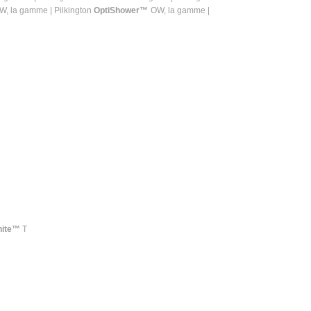
, la gamme | Pilkington
OptiShower™
OW, la gamme |
hite™
T