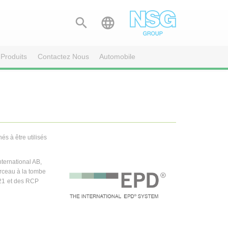


Produits
Contactez Nous
Automobile
s à être utilisés
ternational AB,
erceau à la tombe
21 et des RCP