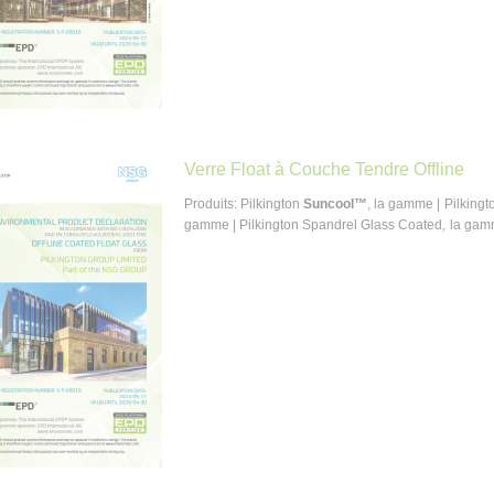
Verre Float à Couche Tendre Offline
Produits: Pilkington
Suncool™
, la gamme | Pilking
gamme | Pilkington Spandrel Glass Coated, la ga