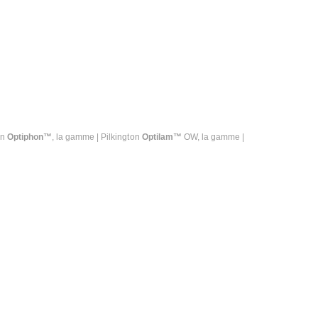
on
Optiphon™
, la gamme | Pilkington
Optilam™
OW, la gamme |