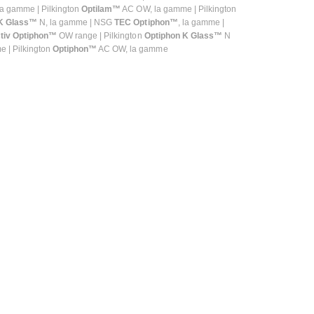
la gamme | Pilkington
Optilam™
AC OW, la gamme | Pilkington
 K Glass™
N, la gamme | NSG
TEC Optiphon™
, la gamme |
tiv Optiphon™
OW range | Pilkington
Optiphon K Glass™
N
 | Pilkington
Optiphon™
AC OW, la gamme