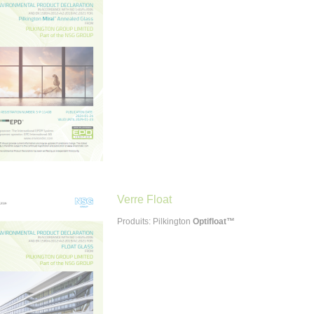
Verre Float
Produits: Pilkington
Optifloat™