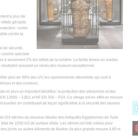
ntent à plus de
 reflets gênants
rotection: contre
sible contre la
té de sécurité,
e couche spéciale
ire à seulement 2% les reflets de la lumière. La faible teneur en oxydes
e neutralité assurant un rendu des couleurs exceptionnel.
êter plus de 99% des UV, les rayonnements ultraviolets qui sont à
tériaux et des couleurs.
ute en plus un important bénéfice: la protection des personnes et des
 EN 12600 – 1(B)1 et NF EN 356 – P2A. Ce vitrage est en effet en mesure
nt lourdes en contribuant de façon significative à la sécurité des œuvres
 et 103 vitrines du nouveau Musée des Antiquités Egyptiennes de Turin
 total de 2200 m2 de surface vitrée. Les vitrines ont été créées pour
ec des joints ou autres éléments de fixation (la plus grande mesure 4,60 m