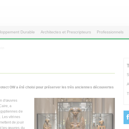
loppement Durable
Architectes et Prescripteurs
Professionnels
rin
S
A
otect OW a été choisi pour préserver les très anciennes découvertes
T
on d'œuvres
Caire, a
égyptiennes de
 Les vitrines
ettent de jouir
t les œuvres du