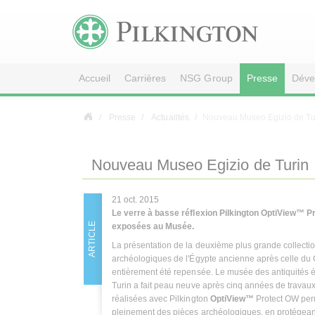
Accueil
Carrières
NSG Group
Presse
Déve
Presse
Actualités
Nouveau Museo Egizio de Tu
Nouveau Museo Egizio de Turin
21 oct. 2015
Le verre à basse réflexion Pilkington
OptiView™
Pr
ARTICLE
exposées au Musée.
La présentation de la deuxième plus grande collecti
archéologiques de l'Égypte ancienne après celle du 
entièrement été repensée. Le musée des antiquités 
Turin a fait peau neuve après cinq années de travaux.
réalisées avec Pilkington
OptiView™
Protect OW perm
pleinement des pièces archéologiques, en protégean