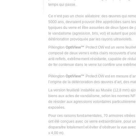
temps qui passe.
Ce n’est pas un choix aléatoire: des œuvres qui remo
5000 ans, devraient pouvoir être appréciées sans les
typiques du verre et être assurées de deux types de p
le vandalisme (agression, bris, vol) et autant que pos
détérioration provoquée par les rayons ultraviolets.
Pilkington
OptiView™
Protect OW est un verre feuille
composé de deux verres extra clairs recouverts d’un
anti-reflets, extrêmement résistante, capable de rédu
de fer contenue dans le verre lui confère une extrêm
Pilkington
OptiView™
Protect OW est en mesure d’arr
l’origine de la détérioration des œuvres d’art, des ma
La version feuilleté installée au Musée (12,8 mm) ajo
biens aux actes de vandalisme, selon les normes NF
de résister aux agressions volontaires particulièreme
exposées.
Pour ces raisons fondamentales, 70 armoires vitrées
ont été conçues avec ce verre extraordinaire, pour un
disparaitre totalement et éviter d’obstruer la vue av
x 4,00 m).