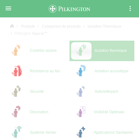

Produits
Categories de produits
Isolation Thermique
Pilkington
Spacia™
Contrôle solaire
Isolation thermique
Résistance au feu
Isolation acoustique
Sécurité
Autonettoyant
Décoration
Visibilité Optimale
Système Verrier
Applications Sanitaires