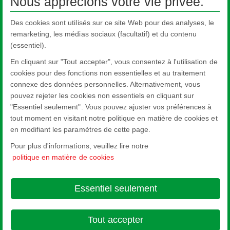
Nous apprécions votre vie privée.
Des cookies sont utilisés sur ce site Web pour des analyses, le
remarketing, les médias sociaux (facultatif) et du contenu
(essentiel).
En cliquant sur "Tout accepter", vous consentez à l'utilisation de
cookies pour des fonctions non essentielles et au traitement
connexe des données personnelles. Alternativement, vous
pouvez rejeter les cookies non essentiels en cliquant sur
"Essentiel seulement". Vous pouvez ajuster vos préférences à
Protection contre l'incendie
tout moment en visitant notre politique en matière de cookies et
en modifiant les paramètres de cette page.
Pour plus d'informations, veuillez lire notre
politique en matière de cookies
Nippon Sheet Glass Co., Ltd.
Head Office - 3-5-27 Mita Minato-ku Tokyo
Essentiel seulement
About this site
Cookie Policy
Ethics and Compliance Hotline
Legal
Notice
Privacy Policy

Tout accepter
© Copyright 2026