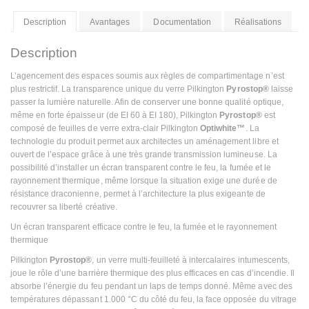
Description
Avantages
Documentation
Réalisations
Description
L’agencement des espaces soumis aux règles de compartimentage n’est
plus restrictif. La transparence unique du verre Pilkington
Pyrostop®
laisse
passer la lumière naturelle. Afin de conserver une bonne qualité optique,
même en forte épaisseur (de EI 60 à EI 180), Pilkington
Pyrostop®
est
composé de feuilles de verre extra-clair Pilkington
Optiwhite™
. La
technologie du produit permet aux architectes un aménagement libre et
ouvert de l’espace grâce à une très grande transmission lumineuse. La
possibilité d’installer un écran transparent contre le feu, la fumée et le
rayonnement thermique, même lorsque la situation exige une durée de
résistance draconienne, permet à l’architecture la plus exigeante de
recouvrer sa liberté créative.
Un écran transparent efficace contre le feu, la fumée et le rayonnement
thermique
Pilkington
Pyrostop®
, un verre multi-feuilleté à intercalaires intumescents,
joue le rôle d’une barrière thermique des plus efficaces en cas d’incendie. Il
absorbe l’énergie du feu pendant un laps de temps donné. Même avec des
températures dépassant 1.000 °C du côté du feu, la face opposée du vitrage