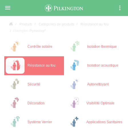

Produits
Categories de produits
Résistance au feu
®
Pilkington
Pyrostop
Contrôle solaire
Isolation thermique
Résistance au feu
Isolation acoustique
Sécurité
Autonettoyant
Décoration
Visibilité Optimale
Système Verrier
Applications Sanitaires