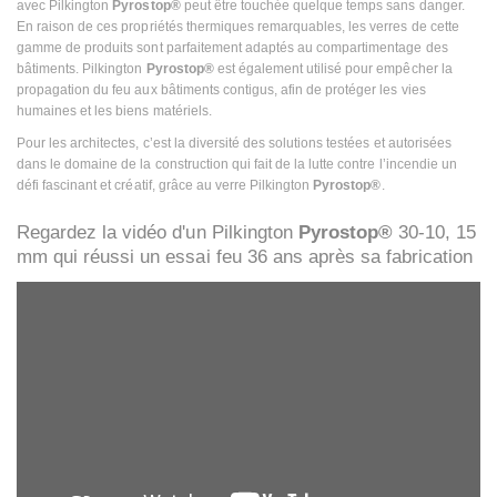
avec Pilkington
Pyrostop®
peut être touchée quelque temps sans danger.
En raison de ces propriétés thermiques remarquables, les verres de cette
gamme de produits sont parfaitement adaptés au compartimentage des
bâtiments. Pilkington
Pyrostop®
est également utilisé pour empêcher la
propagation du feu aux bâtiments contigus, afin de protéger les vies
humaines et les biens matériels.
Pour les architectes, c’est la diversité des solutions testées et autorisées
dans le domaine de la construction qui fait de la lutte contre l’incendie un
défi fascinant et créatif, grâce au verre Pilkington
Pyrostop®
.
Regardez la vidéo d'un Pilkington
Pyrostop®
30-10, 15
mm qui réussi un essai feu 36 ans après sa fabrication