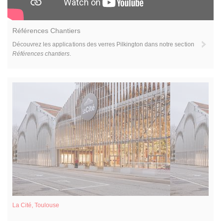
Références Chantiers
Découvrez les applications des verres Pilkington dans notre section
Références chantiers
.
La Cité, Toulouse
C