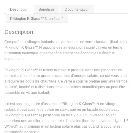
Description
Bénéfices
Documentation
Pilkington
K Glass™
N en face 4
Description
Comparé aux vitrages isolants conventionnels en verre standard (float clair),
Pilkington
K Glass™
N apporte des améliorations significatives en terme
d’isolation thermique et permet également des économies d’énergie
importantes.
Pilkington
K Glass™
N retient la chaleur produite dans une pièce tout en
permettant l’entrée de grandes quantités d’énergie solaire, ce qui vous aide
à réduire les coûts de chauffage. Ce verre à couche on-line peut être trempé,
feuilleté, bombé et utilisé dans des applications monolithiques ou peut être
assemble en vitrage isolant.
Il n’est pas obligatoire d’assembler Pilkington
K Glass™
N en vitrage
isolant, il peut aussi être utilisé en survitrage ou en façade double peau.
Pilkington
K Glass™
N positionné en face 2 ou 3 d‘un vitrage isolant
apportera une amélioration en terme d’isolation thermique avec un U
de 1,5
g
W/(m².K) au maximum et un facteur solaire plus bas quand la couche est
positionnée en face 2.