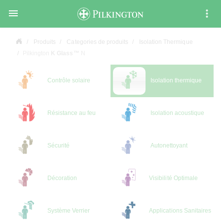

Produits
Categories de produits
Isolation Thermique
Pilkington
K Glass™
N
Contrôle solaire
Isolation thermique
Résistance au feu
Isolation acoustique
Sécurité
Autonettoyant
Décoration
Visibilité Optimale
Système Verrier
Applications Sanitaires