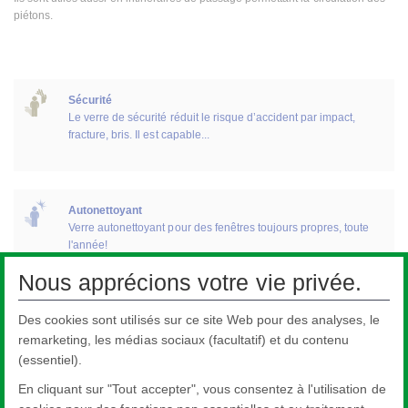
piétons.
Sécurité
Le verre de sécurité réduit le risque d’accident par impact,
fracture, bris. Il est capable...
Autonettoyant
Verre autonettoyant pour des fenêtres toujours propres, toute
l'année!
Nous apprécions votre vie privée.
Des cookies sont utilisés sur ce site Web pour des analyses, le
Décoration
La gamme Pilkington de verres décoratifs inclut les panneaux
remarketing, les médias sociaux (facultatif) et du contenu
d’allèges destinés à la...
(essentiel).
En cliquant sur "Tout accepter", vous consentez à l'utilisation de