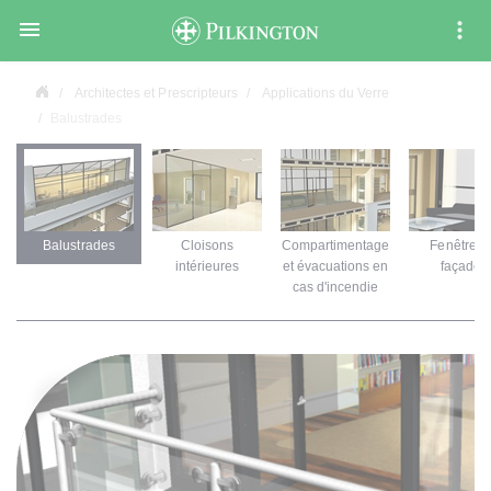

Architectes et Prescripteurs
Applications du Verre
Balustrades
Balustrades
Cloisons
Compartimentage
Fenêtres 
intérieures
et évacuations en
façades
cas d'incendie