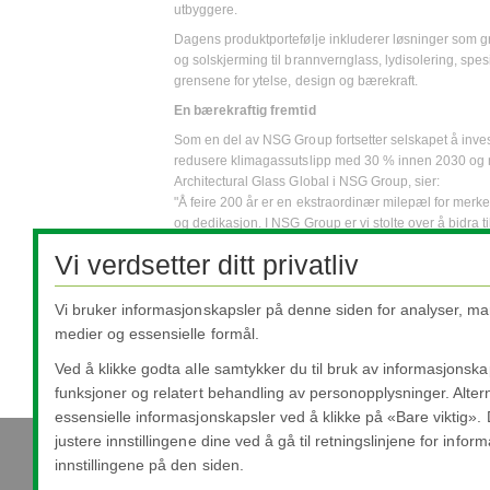
utbyggere.
Dagens produktportefølje inkluderer løsninger som gr
og solskjerming til brannvernglass, lydisolering, spes
grensene for ytelse, design og bærekraft.
En bærekraftig fremtid
Som en del av NSG Group fortsetter selskapet å inves
redusere klimagassutslipp med 30 % innen 2030 og nå
Architectural Glass Global i NSG Group, sier:
"Å feire 200 år er en ekstraordinær milepæl for merk
og dedikasjon. I NSG Group er vi stolte over å bidra 
med kolleger, kunder og partnere gjennom hele året.
Vi verdsetter ditt privatliv
Gjennom 2026 vil NSG Group-team i og utenfor Europa
innovasjon og fremtidsambisjoner.
Vi bruker informasjonskapsler på denne siden for analyser, ma
medier og essensielle formål.
*
Heads Up Display (HUD): Ofte kalt frontrutevisning e
Ved å klikke godta alle samtykker du til bruk av informasjonskap
direkte i førerens eller brukerens siktlinje, slik at m
funksjoner og relatert behandling av personopplysninger. Altern
essensielle informasjonskapsler ved å klikke på «Bare viktig».
justere innstillingene dine ved å gå til retningslinjene for info
innstillingene på den siden.
Nippon Sheet Glass Co., Ltd.