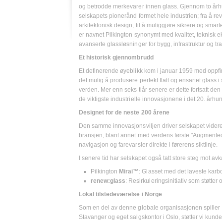
og betrodde merkevarer innen glass. Gjennom to årh
selskapets pionerånd formet hele industrien; fra å re
arkitektonisk design, til å muliggjøre sikrere og smarte
er navnet Pilkington synonymt med kvalitet, teknisk e
avanserte glassløsninger for bygg, infrastruktur og tr
Et historisk gjennombrudd
Et definerende øyeblikk kom i januar 1959 med oppfi
det mulig å produsere perfekt flatt og ensartet glass
verden. Mer enn seks tiår senere er dette fortsatt 
de viktigste industrielle innovasjonene i det 20. århu
Designet for de neste 200 årene
Den samme innovasjonsviljen driver selskapet videre
bransjen, blant annet med verdens første "Augmented 
navigasjon og farevarsler direkte i førerens siktlinje.
I senere tid har selskapet også tatt store steg mot av
Pilkington
Mirai™
: Glasset med det laveste kar
renew:glass
: Resirkuleringsinitiativ som støtte
Lokal tilstedeværelse i Norge
Som en del av denne globale organisasjonen spiller P
Stavanger og eget salgskontor i Oslo, støtter vi kund