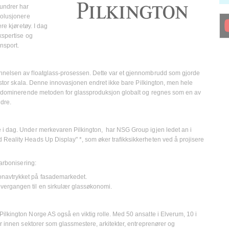
undrer har
volusjonere
re kjøretøy. I dag
kspertise og
ansport.
nnelsen av floatglass-prosessen. Dette var et gjennombrudd som gjorde
 i stor skala. Denne innovasjonen endret ikke bare Pilkington, men hele
den dominerende metoden for glassproduksjon globalt og regnes som en av
ndre.
 i dag. Under merkevaren Pilkington, har NSG Group igjen ledet an i
Reality Heads Up Display" *, som øker trafikksikkerheten ved å projisere
karbonisering:
bonavtrykket på fasademarkedet.
r overgangen til en sirkulær glassøkonomi.
ilkington Norge AS også en viktig rolle. Med 50 ansatte i Elverum, 10 i
er innen sektorer som glassmestere, arkitekter, entreprenører og