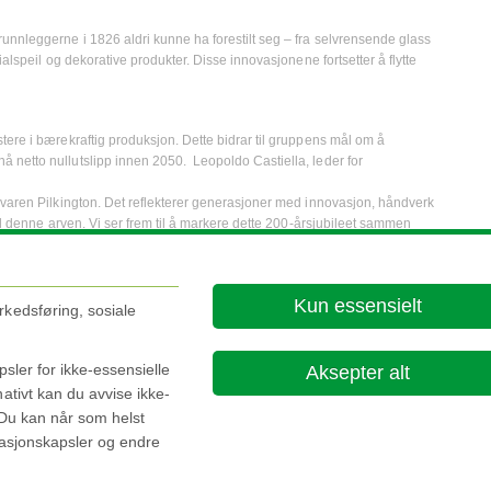
unnleggerne i 1826 aldri kunne ha forestilt seg – fra selvrensende glass
ialspeil og dekorative produkter. Disse innovasjonene fortsetter å flytte
tere i bærekraftig produksjon. Dette bidrar til gruppens mål om å
 netto nullutslipp innen 2050. Leopoldo Castiella, leder for
evaren Pilkington. Det reflekterer generasjoner med innovasjon, håndverk
til denne arven. Vi ser frem til å markere dette 200-årsjubileet sammen
"
 markere jubileet med aktiviteter som feirer merkevarens arv,
Kun essensielt
rkedsføring, sosiale
ller skjerm-i-synsfeltet. Det er et system som projiserer informasjon
sler for ikke-essensielle
Aksepter alt
an slipper å se ned på instrumentpanelet.
ativt kan du avvise ikke-
 Du kan når som helst
rmasjonskapsler og endre
About this site
Cookie Poli