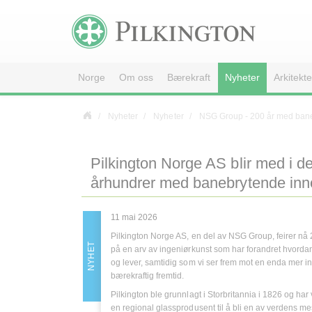
Norge
Om oss
Bærekraft
Nyheter
Arkitekte
Nyheter
Nyheter
NSG Group - 200 år med bane
Pilkington Norge AS blir med i d
århundrer med banebrytende inn
11 mai 2026
Pilkington Norge AS, en del av NSG Group, feirer nå 
NYHET
på en arv av ingeniørkunst som har forandret hvordan 
og lever, samtidig som vi ser frem mot en enda mer i
bærekraftig fremtid.
Pilkington ble grunnlagt i Storbritannia i 1826 og har
en regional glassprodusent til å bli en av verdens me