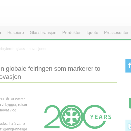
r
Huseiere
Glassbransjen
Produkter
Iquote
Pressesenter
brytende glass innovasjoner
en globale feiringen som markerer to
ovasjon
200 år. Vi bærer
vi bygger, reiser
nnovativ og
 vokst fra å være
st gjenkjennelige