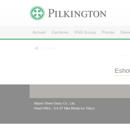
Accueil
Carrières
NSG Group
Presse
Déve
Eshots
Esho
Nippon Sheet Glass Co., Ltd.
Head Office - 3-5-27 Mita Minato-ku Tokyo