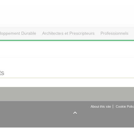
loppement Durable
Architectes et Prescripteurs
Professionnels
ts
About this site
Cookie Poli
