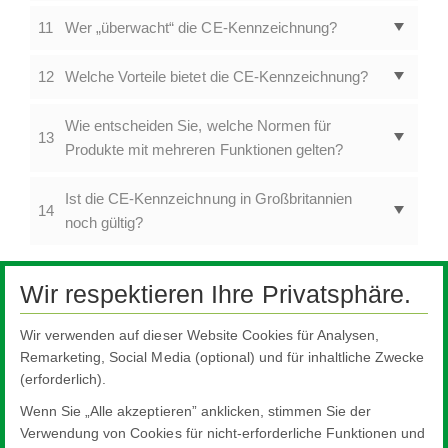
11
Wer „überwacht“ die CE-Kennzeichnung?
12
Welche Vorteile bietet die CE-Kennzeichnung?
Wie entscheiden Sie, welche Normen für
13
Produkte mit mehreren Funktionen gelten?
Ist die CE-Kennzeichnung in Großbritannien
14
noch gültig?
Vom Sand zum Glas
Wir respektieren Ihre Privatsphäre.
Glas in Gebäuden
Wir verwenden auf dieser Website Cookies für Analysen,
CE-Kennzeichnung
Remarketing, Social Media (optional) und für inhaltliche Zwecke
Produkt & CE-Kennzeichnung
(erforderlich).
FAQs
Wenn Sie „Alle akzeptieren” anklicken, stimmen Sie der
Verwendung von Cookies für nicht-erforderliche Funktionen und
Glas in Fahrzeugen