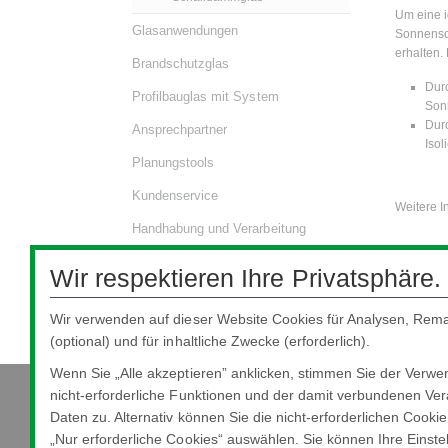
Um eine i
Glasanwendungen
Sonnensc
erhalten.
Brandschutzglas
Durc
Profilbauglas mit System
Son
Dur
Ansprechpartner
Isol
Planungstools
Kundenservice
Weitere 
Handhabung und Verarbeitung
Downloads
Wir respektieren Ihre Privatsphäre.
CE-Kennzeichnung
Wir verwenden auf dieser Website Cookies für Analysen, Rema
(optional) und für inhaltliche Zwecke (erforderlich).
Wenn Sie „Alle akzeptieren” anklicken, stimmen Sie der Verw
nicht-erforderliche Funktionen und der damit verbundenen Ver
Daten zu. Alternativ können Sie die nicht-erforderlichen Cooki
Nippon Sheet Glass Co., Ltd.
„Nur erforderliche Cookies“ auswählen. Sie können Ihre Einste
Head Office - 3-5-27 Mita Minato-ku Tokyo