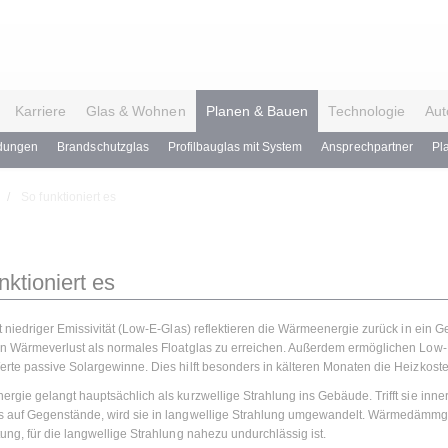
Karriere
Glas & Wohnen
Planen & Bauen
Technologie
Aut
dungen
Brandschutzglas
Profilbauglas mit System
Ansprechpartner
Pl
So funktioniert es
nktioniert es
t niedriger Emissivität (Low-E-Glas) reflektieren die Wärmeenergie zurück in ein
n Wärmeverlust als normales Floatglas zu erreichen. Außerdem ermöglichen Low-
rte passive Solargewinne. Dies hilft besonders in kälteren Monaten die Heizkost
rgie gelangt hauptsächlich als kurzwellige Strahlung ins Gebäude. Trifft sie inne
 auf Gegenstände, wird sie in langwellige Strahlung umgewandelt. Wärmedämmg
ung, für die langwellige Strahlung nahezu undurchlässig ist.