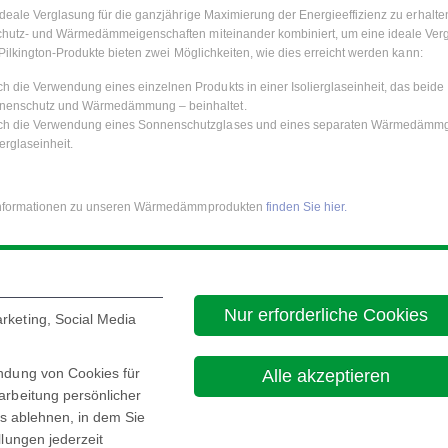
deale Verglasung für die ganzjährige Maximierung der Energieeffizienz zu erhalte
hutz- und Wärmedämmeigenschaften miteinander kombiniert, um eine ideale Ver
 Pilkington-Produkte bieten zwei Möglichkeiten, wie dies erreicht werden kann:
h die Verwendung eines einzelnen Produkts in einer Isolierglaseinheit, das beide
nenschutz und Wärmedämmung – beinhaltet.
ch die Verwendung eines Sonnenschutzglases und eines separaten Wärmedämmgl
ierglaseinheit.
Informationen zu unseren Wärmedämmprodukten
finden Sie hier.
Nur erforderliche Cookies
rketing, Social Media
endung von Cookies für
Alle akzeptieren
arbeitung persönlicher
es ablehnen, in dem Sie
Über diese Seite
Cookie Policy
E
llungen jederzeit