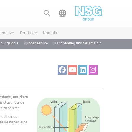


omotive
Produkte
Kontakt
anungstools
Kundenservice
Handhabung und Verarbeitung
Downloads
 Gebäude, um einen
E-Gläser durch
en zu senken.
rhalb eines
läser haben eine