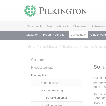
Österreich
Nachhaltigkeit
Über uns
Aktuelles
Glasarten
Produktneuheiten
Basisgläser
Glasanwen
Planen & Bauen
Basisgläser
Warmedämmung
Glasarten
So fu
Produktneuheiten
Basisgläser
Gläser mi
geringere
Sonnenschutz
hohe g-We
Wärmedämmung
Sonnenene
So funktioniert es
Gebäudes
Beschicht
Schalldämmglas