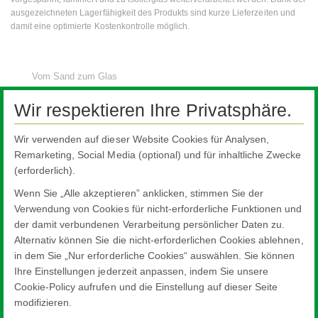
ausgezeichneten Lagerfähigkeit des Produkts sind kurze Lieferzeiten und
damit eine optimierte Kostenkontrolle möglich.
Vom Sand zum Glas
Glas in Gebäuden
Wir respektieren Ihre Privatsphäre.
CE-Kennzeichnung
Wir verwenden auf dieser Website Cookies für Analysen,
Glas in Fahrzeugen
Remarketing, Social Media (optional) und für inhaltliche Zwecke
(erforderlich).
Spezialglas
Wenn Sie „Alle akzeptieren” anklicken, stimmen Sie der
Medizintechnik
Verwendung von Cookies für nicht-erforderliche Funktionen und
Glas für Kühlgeräte
der damit verbundenen Verarbeitung persönlicher Daten zu.
Solarenergie
Alternativ können Sie die nicht-erforderlichen Cookies ablehnen,
in dem Sie „Nur erforderliche Cookies“ auswählen. Sie können
Adressen weltweit/Kontakte
Ihre Einstellungen jederzeit anpassen, indem Sie unsere
Cookie-Policy aufrufen und die Einstellung auf dieser Seite
modifizieren.