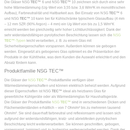
Die Gläser NSG
TEC™
6 und NSG
TEC™
10 zeichnen sich durch eine sehr
hohe Wärmedämmung (Ug-Wert von 3,55 bzw. 3,6 W/m²K im monolithischen
Aufbau), Farbneutralität und Haltbarkeit aus. Bei Einsatz von NSG
TEC™
6
und NSG
TEC™
10 kann bei für Kühlschränke typischem Glasaufbau (4 mm
– 12 mm SZR (90% Argon) – 4 mm) ein Ug-Wert von bis zu 1,5 W/m²K
erreicht werden bei gleichzeitig sehr hoher Lichtdurchlässigkeit. Dank der
sehr widerstandsfähigen pyrolytischen Beschichtung lassen sich die
NSG
TEC™
-Typen
leicht verarbeiten, z. B. zu einem Glas mit
Sicherheitseigenschaften vorspannen. Außerdem können sie gebogen
werden. Eingesetzt als gebogenes Glas optimiert es die Präsentation der
Produkte in der Kühltheke, was dem Kunden die Auswahl erleichtert und den
Absatz fördern kann.
Produktfamilie NSG TEC™
Die Gläser der
NSG
TEC™
-Produktfamilie verfügen über
Wärmedämmeigenschaften und können elektrisch beheizt werden. Aufgrund
dieser Eigenschaften ist NSG
TEC™
ideal als heizbares Glas für
gewerbliche Kühlgeräte oder als Wärmedämmglas für Haushaltsgeräte.
Die Gläser der Produktfamilie
NSG
TEC™
sind in verschiedenen Dicken und
Flächenwiderständen erhältlich – von 7 Ohm/m² bis zu mehreren tausend
Ohm/m². Sie sind dauerhaft farbneutral und reflexionsarm und lassen sich
aufgrund der widerstandsfähigen, kratz- und abriebfesten pyrolytischen
Beschichtung leicht weiterverarbeiten. Sie können geschnitten, gebogen,
vorgespannt, laminiert und zu Isolierglas weiterverarbeitet werden. Dank der