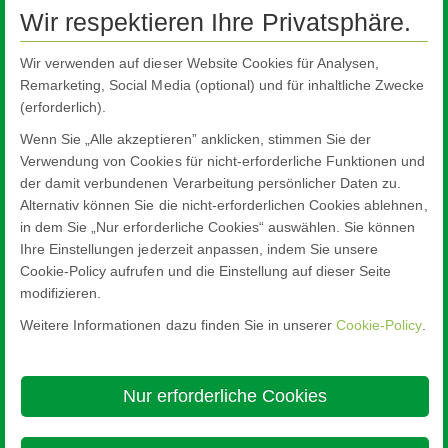
Wir respektieren Ihre Privatsphäre.
Wir verwenden auf dieser Website Cookies für Analysen,
Die NSG Group in Österreich
Remarketing, Social Media (optional) und für inhaltliche Zwecke
Unsere Standorte
(erforderlich).
Zertifizierungen
Wenn Sie „Alle akzeptieren” anklicken, stimmen Sie der
Verwendung von Cookies für nicht-erforderliche Funktionen und
Ansprechpartner
der damit verbundenen Verarbeitung persönlicher Daten zu.
Adressen weltweit/Kontakte
Alternativ können Sie die nicht-erforderlichen Cookies ablehnen,
in dem Sie „Nur erforderliche Cookies“ auswählen. Sie können
Kundenservice und Kontaktdaten
Ihre Einstellungen jederzeit anpassen, indem Sie unsere
Cookie-Policy aufrufen und die Einstellung auf dieser Seite
modifizieren.
Weitere Informationen dazu finden Sie in unserer
Cookie-Policy
.
Nippon Sheet Glass Co., Ltd.
Head Office - 3-5-27 Mita Minato-ku Tokyo
Nur erforderliche Cookies
Über diese Seite
Cookie Policy
Ethics and Compliance Hotline
Rechtlicher Hinweis
Datenschutz