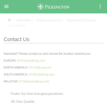

Automotive
Original Equipment
Specialised Transport
Contact Us
Contact Us
Interested? Please contact us and choose the location nearest you:
EUROPE:
ST-Europe@nsg.com
NORTH AMERICA:
ST-US@nsg.com
SOUTH AMERICA:
ST-Brazil@nsg.com
MALAYSIA:
ST-Malaysia@nsg.com
Finden Sie Ihren Autoglasspezialisten
OE Glas Qualität