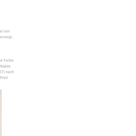
ei von
ersorgt,
he Farbe
itsglas
ST) nach
Print