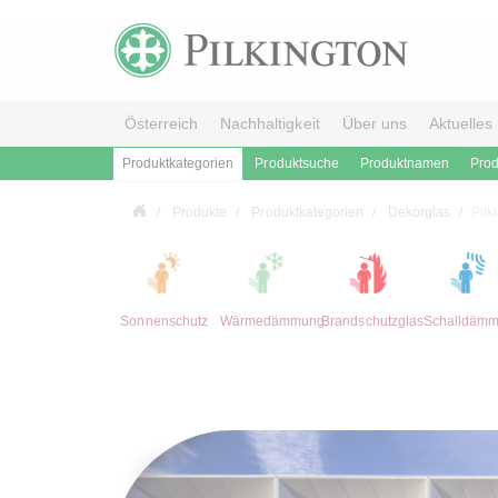
Österreich
Nachhaltigkeit
Über uns
Aktuelles
Produktkategorien
Produktsuche
Produktnamen
Prod
Produkte
Produktkategorien
Dekorglas
Pilk
Sonnenschutz
Wärmedämmung
Brandschutzglas
Schalldäm