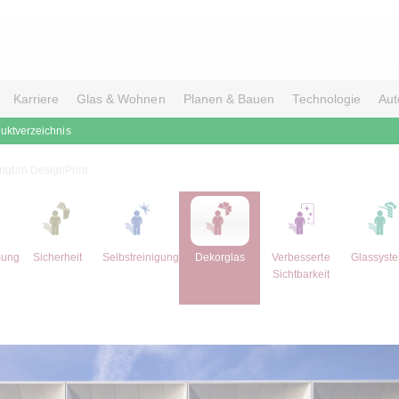
Karriere
Glas & Wohnen
Planen & Bauen
Technologie
Aut
uktverzeichnis
ington DesignPrint
mung
Sicherheit
Selbstreinigung
Dekorglas
Verbesserte
Glassyst
Sichtbarkeit