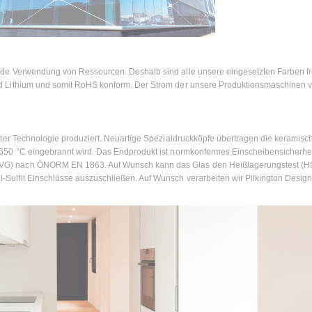
nde Verwendung von Ressourcen. Deshalb sind alle unsere eingesetzten Farben fr
d Lithium und somit RoHS konform. Der Strom der unsere Produktionsmaschinen v
ster Technologie produziert. Neuartige Spezialdruckköpfe übertragen die keramisc
650 °C eingebrannt wird. Das Endprodukt ist normkonformes Einscheibensicherhe
VG) nach ÖNORM EN 1863. Auf Wunsch kann das Glas den Heißlagerungstest (H
ulfit Einschlüsse auszuschließen. Auf Wunsch verarbeiten wir Pilkington Design