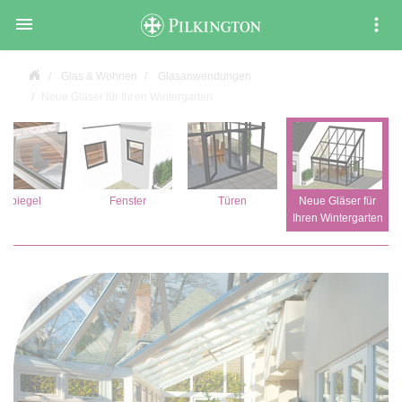

Glas & Wohnen
Glasanwendungen
Neue Gläser für Ihren Wintergarten
Spiegel
Fenster
Türen
Neue Gläser für
Ihren Wintergarten