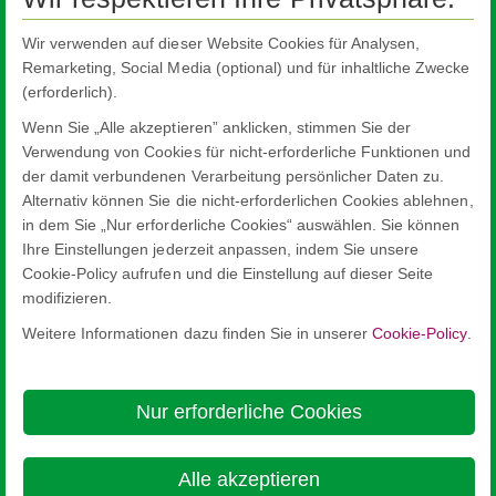
Wintergärten
Wir verwenden auf dieser Website Cookies für Analysen,
Wärmedämmung
Remarketing, Social Media (optional) und für inhaltliche Zwecke
Verbessert die Energieeffizienz von Wohnhäusern oder
(erforderlich).
Bürogebäuden auch bei hohem Glasanteil im...
Wenn Sie „Alle akzeptieren” anklicken, stimmen Sie der
Verwendung von Cookies für nicht-erforderliche Funktionen und
der damit verbundenen Verarbeitung persönlicher Daten zu.
Selbstreinigung
Alternativ können Sie die nicht-erforderlichen Cookies ablehnen,
Das Glas mit selbstreinigenden Eigenschaften reduziert mit
in dem Sie „Nur erforderliche Cookies“ auswählen. Sie können
Hilfe von Tageslicht organische Verschmutzungen und...
Ihre Einstellungen jederzeit anpassen, indem Sie unsere
Cookie-Policy aufrufen und die Einstellung auf dieser Seite
modifizieren.
Weitere Informationen dazu finden Sie in unserer
Cookie-Policy
.
Nippon Sheet Glass Co., Ltd.
Head Office - 3-5-27 Mita Minato-ku Tokyo
Nur erforderliche Cookies
Über diese Seite
Cookie Policy
Ethics and Compliance Hotline
Rechtlicher Hinweis
Datenschutz

Alle akzeptieren