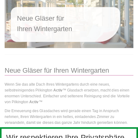
Neue Gläser für
Ihren Wintergarten
Neue Gläser für Ihren Wintergarten
Wenn Sie das alte Dach Ihres Wintergartens durch eine neues,
selbstreinigendes Pilkington
Activ
™ Glasdach ersetzen, macht dies einen
enormen Unterschied. Einfacher und seltenere Reinigung sind die Vorteile
von Pilkington
Activ
™
Die Erneuerung des Glasdaches wird gerade einen Tag in Anspruch
nehmen, Ihren Wintergarten in ein helles, einladendes Zimmer zu
verwandeln, damit sie dieses das ganze Jahr hindurch genießen können.
Beliebte Produkte für den Austausch von Gläsern in
Wir respektieren Ihre Privatsphäre.