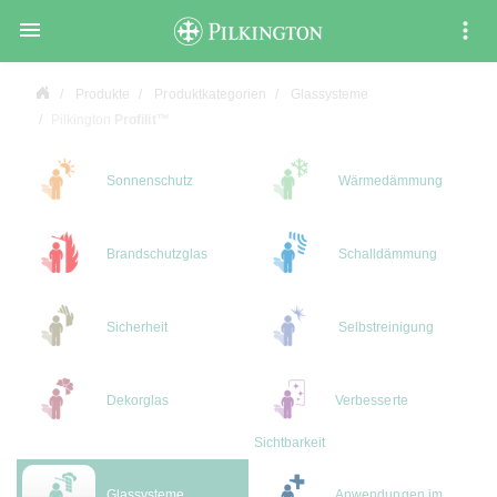

Produkte
Produktkategorien
Glassysteme
Pilkington
Profilit™
Sonnenschutz
Wärmedämmung
Brandschutzglas
Schalldämmung
Sicherheit
Selbstreinigung
Dekorglas
Verbesserte
Sichtbarkeit
Glassysteme
Anwendungen im