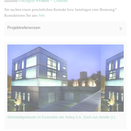
unserem
Pilkington
Profilit
™ Channel
.
Sie suchen einen persönlichen Kontakt bzw. benötigen eine Beratung?
Kontaktieren Sie uns
hier
.
Projektreferenzen
Werkstattgebäude im Ensemble der Soteg S.A., Esch-sur-Alzette (L)
W