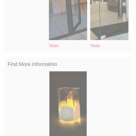
Türen
Türen
In
Find More information