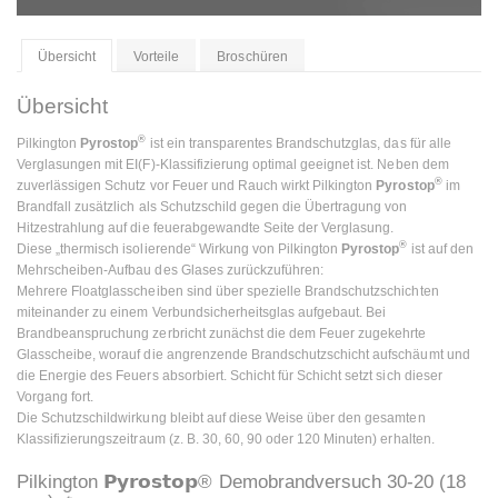
Übersicht
Vorteile
Broschüren
Übersicht
®
Pilkington
Pyrostop
ist ein transparentes Brandschutzglas, das für alle
Verglasungen mit EI(F)-Klassifizierung optimal geeignet ist. Neben dem
®
zuverlässigen Schutz vor Feuer und Rauch wirkt Pilkington
Pyrostop
im
Brandfall zusätzlich als Schutzschild gegen die Übertragung von
Hitzestrahlung auf die feuerabgewandte Seite der Verglasung.
®
Diese „thermisch isolierende“ Wirkung von Pilkington
Pyrostop
ist auf den
Mehrscheiben-Aufbau des Glases zurückzuführen:
Mehrere Floatglasscheiben sind über spezielle Brandschutzschichten
miteinander zu einem Verbundsicherheitsglas aufgebaut. Bei
Brandbeanspruchung zerbricht zunächst die dem Feuer zugekehrte
Glasscheibe, worauf die angrenzende Brandschutzschicht aufschäumt und
die Energie des Feuers absorbiert. Schicht für Schicht setzt sich dieser
Vorgang fort.
Die Schutzschildwirkung bleibt auf diese Weise über den gesamten
Klassifizierungszeitraum (z. B. 30, 60, 90 oder 120 Minuten) erhalten.
Pilkington 𝗣𝘆𝗿𝗼𝘀𝘁𝗼𝗽® Demobrandversuch 30-20 (18