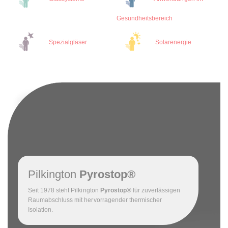
Gesundheitsbereich
Spezialgläser
Solarenergie
Pilkington
Pyrostop®
Seit 1978 steht Pilkington
Pyrostop®
für zuverlässigen
Raumabschluss mit hervorragender thermischer
Isolation.