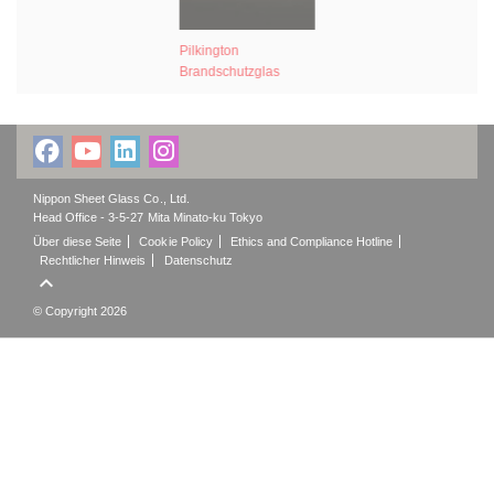
Pilkington
Brandschutzglas
Nippon Sheet Glass Co., Ltd.
Head Office - 3-5-27 Mita Minato-ku Tokyo
Über diese Seite
Cookie Policy
Ethics and Compliance Hotline
Rechtlicher Hinweis
Datenschutz

© Copyright 2026