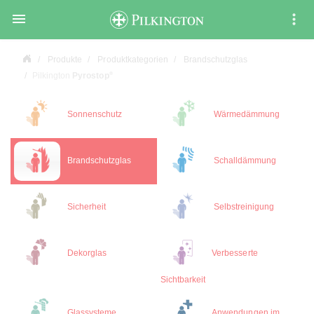

Produkte
Produktkategorien
Brandschutzglas
®
Pilkington
Pyrostop
Sonnenschutz
Wärmedämmung
Brandschutzglas
Schalldämmung
Sicherheit
Selbstreinigung
Dekorglas
Verbesserte
Sichtbarkeit
Glassysteme
Anwendungen im