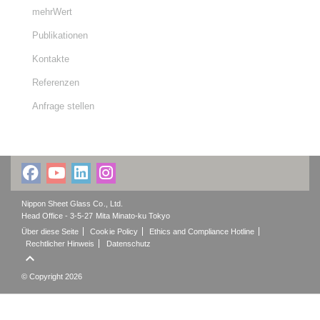
mehrWert
Publikationen
Kontakte
Referenzen
Anfrage stellen
Nippon Sheet Glass Co., Ltd.
Head Office - 3-5-27 Mita Minato-ku Tokyo
Über diese Seite
Cookie Policy
Ethics and Compliance Hotline
Rechtlicher Hinweis
Datenschutz

© Copyright 2026