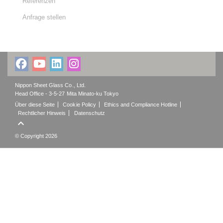
Referenzen
Anfrage stellen
Nippon Sheet Glass Co., Ltd.
Head Office - 3-5-27 Mita Minato-ku Tokyo
Über diese Seite
Cookie Policy
Ethics and Compliance Hotline
Rechtlicher Hinweis
Datenschutz

© Copyright 2026