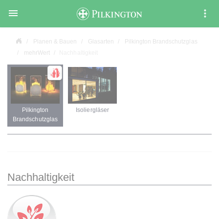

Planen & Bauen
Glasarten
Pilkington Brandschutzglas
mehrWert
Nachhaltigkeit
Pilkington
Isoliergläser
Brandschutzglas
Nachhaltigkeit