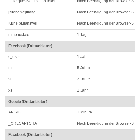
__RequestVerificationToken
Nach Beendigung der Browser-Sitz
[sitename]#lang
Nach Beendigung der Browser-Sitz
KBhelpfulanswer
Nach Beendigung der Browser-Sitz
mmenustate
1 Tag
Facebook (Drittanbieter)
c_user
1 Jahr
oo
5 Jahre
sb
3 Jahre
xs
1 Jahr
Google (Drittanbieter)
APISID
1 Minute
_GRECAPTCHA
Nach Beendigung der Browser-Sitz
Facebook (Drittanbieter)