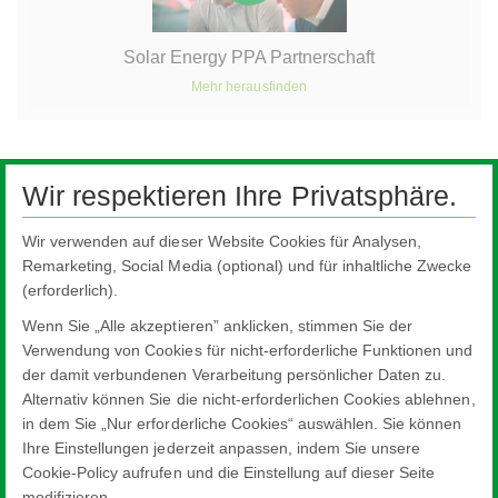
Solar Energy PPA Partnerschaft
Mehr herausfinden
Pilkington AT Nachhaltigkeit
Wir respektieren Ihre Privatsphäre.
Embrace change
Wir verwenden auf dieser Website Cookies für Analysen,
Design for change
Remarketing, Social Media (optional) und für inhaltliche Zwecke
Deliver change
(erforderlich).
Umweltproduktdeklarationen
Wenn Sie „Alle akzeptieren” anklicken, stimmen Sie der
Verwendung von Cookies für nicht-erforderliche Funktionen und
ISO Zertifikate
der damit verbundenen Verarbeitung persönlicher Daten zu.
FAQs zur Nachhaltigkeit
Alternativ können Sie die nicht-erforderlichen Cookies ablehnen,
in dem Sie „Nur erforderliche Cookies“ auswählen. Sie können
Renew:glass
Ihre Einstellungen jederzeit anpassen, indem Sie unsere
Cookie-Policy aufrufen und die Einstellung auf dieser Seite
modifizieren.