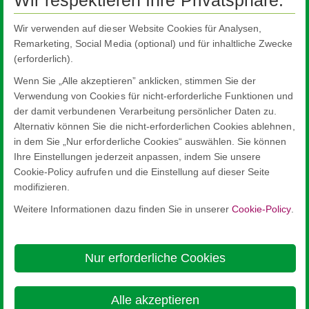
Designglas für zu Hause
Wir verwenden auf dieser Website Cookies für Analysen,
Vor Feuer schützen
Remarketing, Social Media (optional) und für inhaltliche Zwecke
Funktionsweise von Brandschutzglas
(erforderlich).
Ruhe genießen
Wenn Sie „Alle akzeptieren” anklicken, stimmen Sie der
Verwendung von Cookies für nicht-erforderliche Funktionen und
Seltener putzen
der damit verbundenen Verarbeitung persönlicher Daten zu.
Design erleben
Alternativ können Sie die nicht-erforderlichen Cookies ablehnen,
in dem Sie „Nur erforderliche Cookies“ auswählen. Sie können
Aussicht genießen
Ihre Einstellungen jederzeit anpassen, indem Sie unsere
Cookie-Policy aufrufen und die Einstellung auf dieser Seite
modifizieren.
Weitere Informationen dazu finden Sie in unserer
Cookie-Policy
.
Nippon Sheet Glass Co., Ltd.
Head Office - 3-5-27 Mita Minato-ku Tokyo
Nur erforderliche Cookies
Über diese Seite
Cookie Policy
Ethics and Compliance Hotline
Rechtlicher Hinweis
Datenschutz

Alle akzeptieren