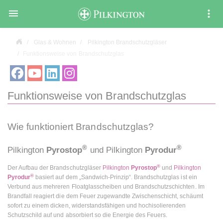

Glas & Wohnen
Pilkington Brandschutzgläser
Funktionsweise von Brandschutzglas
Funktionsweise von Brandschutzglas
Wie funktioniert Brandschutzglas?
®
®
Pilkington
Pyrostop
und Pilkington
Pyrodur
®
Der Aufbau der Brandschutzgläser
Pilkington
Pyrostop
und
Pilkington
®
Pyrodur
basiert auf dem „Sandwich-Prinzip“. Brandschutzglas ist ein
Verbund aus mehreren Floatglasscheiben und Brandschutzschichten. Im
Brandfall reagiert die dem Feuer zugewandte Zwischenschicht, schäumt
sofort zu einem dicken, widerstandsfähigen und hochisolierenden
Schutzschild auf und absorbiert so die Energie des Feuers.