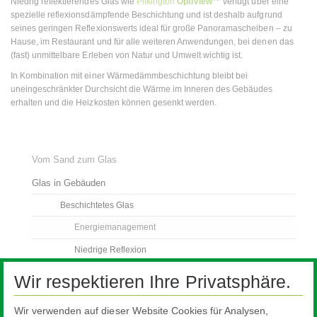
Niedrig reflektierendes Glas wie
Pilkington
OptiView™
verfügt über eine
spezielle reflexionsdämpfende Beschichtung und ist deshalb aufgrund
seines geringen Reflexionswerts ideal für große Panoramascheiben – zu
Hause, im Restaurant und für alle weiteren Anwendungen, bei denen das
(fast) unmittelbare Erleben von Natur und Umwelt wichtig ist.
In Kombination mit einer Wärmedämmbeschichtung bleibt bei
uneingeschränkter Durchsicht die Wärme im Inneren des Gebäudes
erhalten und die Heizkosten können gesenkt werden.
Vom Sand zum Glas
Glas in Gebäuden
Beschichtetes Glas
Energiemanagement
Niedrige Reflexion
Selbstreinigung
Wir respektieren Ihre Privatsphäre.
Sicherheit und Schutz
Wir verwenden auf dieser Website Cookies für Analysen,
Brandschutzglas