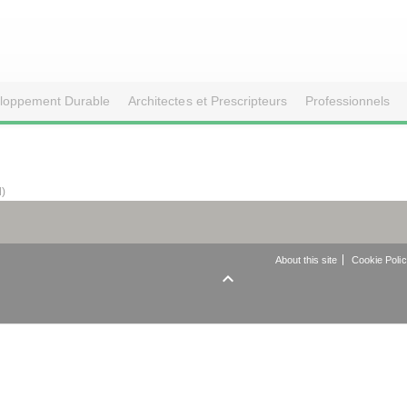
loppement Durable
Architectes et Prescripteurs
Professionnels
d)
About this site
Cookie Poli
