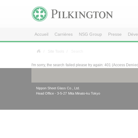
Accueil
Carrières
NSG Group
Presse
Déve
Site Tools
Search
I'm sorry, the search failed please try again: 401 (Access Denie
Nippon Sheet Glass Co., Ltd.
Head Office - 3-5-27 Mita Minato-ku Tokyo