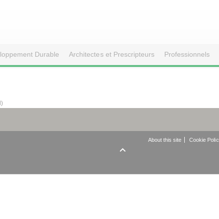
loppement Durable
Architectes et Prescripteurs
Professionnels
d)
About this site
Cookie Poli
