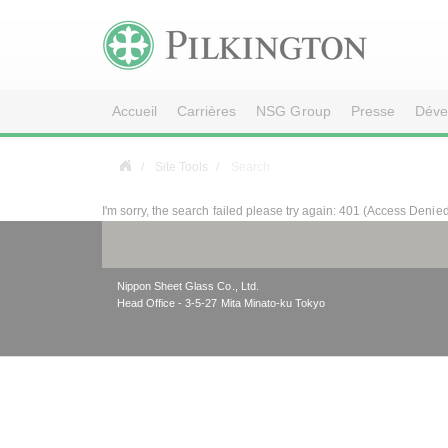
Accueil
Carrières
NSG Group
Presse
Déve
Site Tools
Search
I'm sorry, the search failed please try again: 401 (Access Denie
Nippon Sheet Glass Co., Ltd.
Head Office - 3-5-27 Mita Minato-ku Tokyo