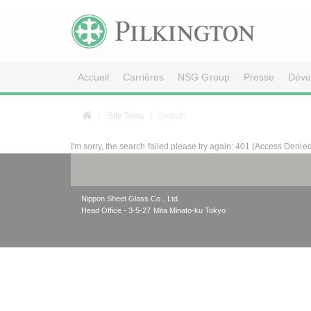
Accueil
Carrières
NSG Group
Presse
Déve
Site Tools
Search
I'm sorry, the search failed please try again: 401 (Access Denie
Nippon Sheet Glass Co., Ltd.
Head Office - 3-5-27 Mita Minato-ku Tokyo