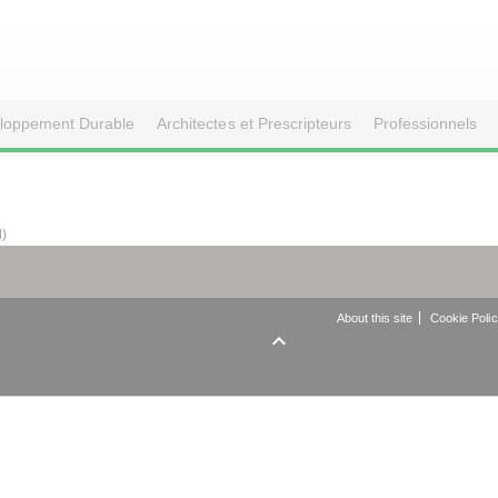
loppement Durable
Architectes et Prescripteurs
Professionnels
d)
About this site
Cookie Poli
