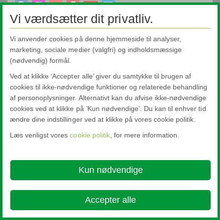
Vi værdsætter dit privatliv.
Nippon Sheet Glass Co., Ltd.
Head Office - 3-5-27 Mita Minato-ku Tokyo
Vi anvender cookies på denne hjemmeside til analyser,
About this site
Cookie Policy
Ethics and Compliance Hotline
Legal
marketing, sociale medier (valgfri) og indholdsmæssige
Notice
Privacy Policy
(nødvendig) formål.

Ved at klikke ‘Accepter alle’ giver du samtykke til brugen af
© Copyright 2026
cookies til ikke-nødvendige funktioner og relaterede behandling
af personoplysninger. Alternativt kan du afvise ikke-nødvendige
cookies ved at klikke på ’Kun nødvendige’. Du kan til enhver tid
ændre dine indstillinger ved at klikke på vores cookie politik.
Læs venligst vores
cookie politik
, for mere information.
Kun nødvendige
Accepter alle