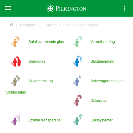

Produkter
Funktion
Botanical Applications
Solafskærmende glas
Varmeisolering
Brandglas
Støjdæmpning
Sikkerheds- og
Selvrengørende glas
Sikringsglas
Dekorglas
Optimal transparens
Glassystemer