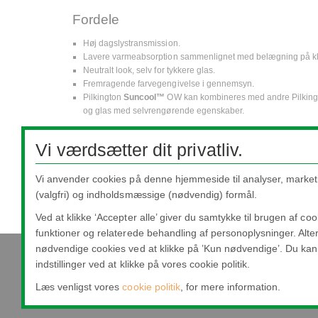
Fordele
Høj dagslystransmission.
Lavere varmeabsorption sammenlignet med belægning på klart f
Neutralt look, selv for tykkere glas.
Fremragende farvegengivelse i gennemsyn.
Pilkington
Suncool™
OW kan kombineres med andre Pilkingto
og glas med selvrengørende egenskaber.
Vi værdsætter dit privatliv.
Dette indhold er ikke tilgængeligt, da det kræver coo
Vi anvender cookies på denne hjemmeside til analyser, market
(valgfri) og indholdsmæssige (nødvendig) formål.
Ved at klikke ‘Accepter alle’ giver du samtykke til brugen af co
funktioner og relaterede behandling af personoplysninger. Alter
nødvendige cookies ved at klikke på ’Kun nødvendige’. Du kan 
indstillinger ved at klikke på vores cookie politik.
Nippon Sheet Glass Co., Ltd.
Læs venligst vores
cookie politik
, for mere information.
Head Office - 3-5-27 Mita Minato-ku Tokyo