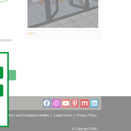
Døre
Indgangsdøre
ngsglas
cy
Ethics and Compliance Hotline
Legal Notice
Privacy Policy
© Copyright 2026