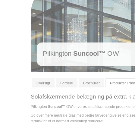
Pilkington
Suncool™
OW
Oversigt
Fordele
Brochurer
Produkter i ræ
Solafskærmende belægning på extra klar
Pilkington
Suncool™
OW er vores solafskærmende produkter be
Ud over mere neutrale glas med bedre farvegengivelse er disse
termisk brud er dermed væsentligt reduceret.