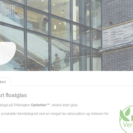
kken
t floatglas
lagt på Pilkington
Optiwhite™
, ekstra klart glas.
 produkter kendetegnet ved en meget lav absorption og risikoen for