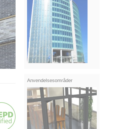
Anvendelsesområder
PROJEKTREFERENCER
Bliv inspireret af, hvordan vores glas i dag
bruges i smukke arkitektur.
Gå til vores projektreferencer!