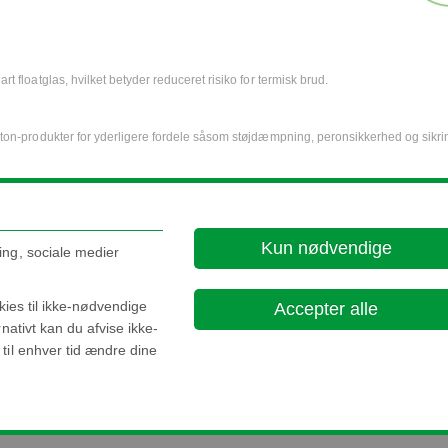
loatglas, hvilket betyder reduceret risiko for termisk brud.
Udestuer
n-produkter for yderligere fordele såsom støjdæmpning, peronsikkerhed og sikri
kies som du ikke har givet tilladelse til. Klik her for at ændre dine indstillinger.
Kun nødvendige
ing, sociale medier
Cookie indstillinger.
okies til ikke-nødvendige
Accepter alle
nativt kan du afvise ikke-
til enhver tid ændre dine
About this site
Cookie Poli
