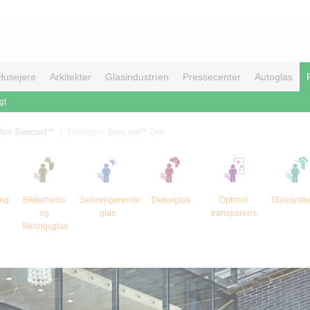
Husejere
Arkitekter
Glasindustrien
Pressecenter
Autoglas
gt
gton
Suncool™
Pilkington
Suncool™
OW
ng
Sikkerheds-
Selvrengørende
Dekorglas
Optimal
Glassyste
og
glas
transparens
Sikringsglas