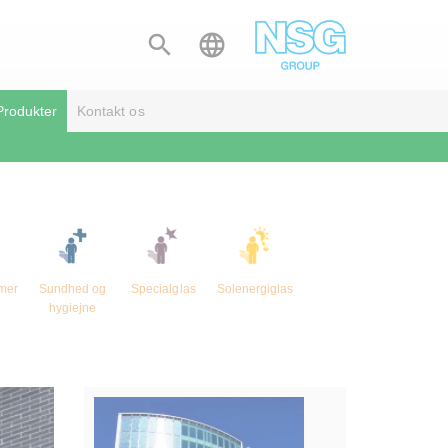


Produkter
Kontakt os
mer
Sundhed og
Specialglas
Solenergiglas
hygiejne