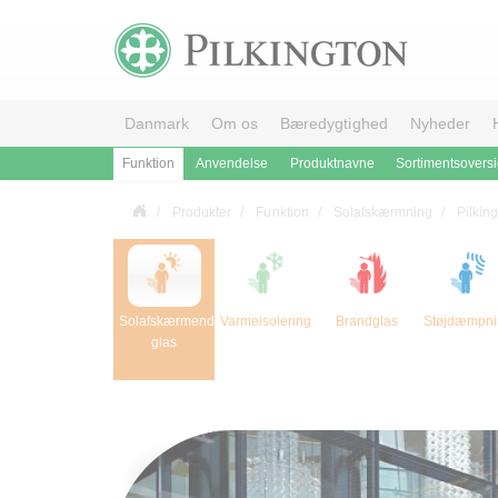
Danmark
Om os
Bæredygtighed
Nyheder
Funktion
Anvendelse
Produktnavne
Sortimentsoversi
Produkter
Funktion
Solafskærmning
Pilkin
Solafskærmende
Varmeisolering
Brandglas
Støjdæmpni
glas