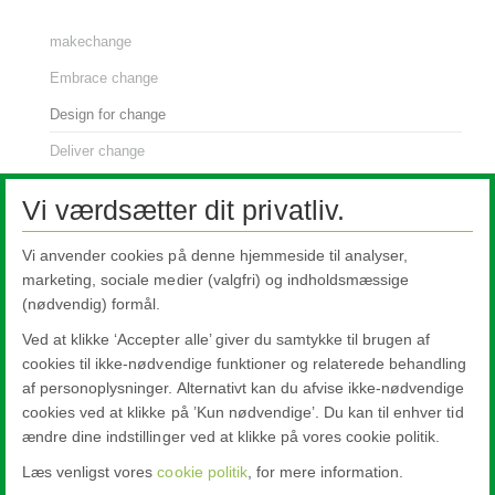
makechange
Embrace change
Design for change
Deliver change
renew:glass
Vi værdsætter dit privatliv.
Low Carbon Glass - glas med lavt klimaaftryk
Vi anvender cookies på denne hjemmeside til analyser,
Miljøvaredeklarationer (EPD)
marketing, sociale medier (valgfri) og indholdsmæssige
ISO certifikat
(nødvendig) formål.
Sikkerhedsdatablade for mellemlagspulvere
Ved at klikke ‘Accepter alle’ giver du samtykke til brugen af
cookies til ikke-nødvendige funktioner og relaterede behandling
Bæredygtighed FAQ
af personoplysninger. Alternativt kan du afvise ikke-nødvendige
cookies ved at klikke på ’Kun nødvendige’. Du kan til enhver tid
ændre dine indstillinger ved at klikke på vores cookie politik.
Læs venligst vores
cookie politik
, for mere information.