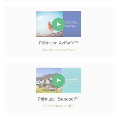
Pilkington
AviSafe
™
Glas der beskytter fugle
Pilkington
Suncool™
Solafskærmende glas