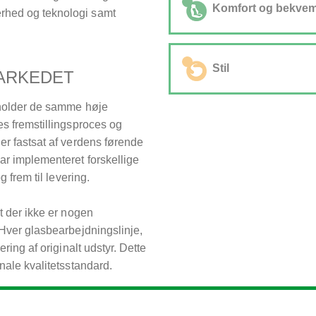
forbedres din brugeropleve
Komfort og bekve
rhed og teknologi samt
systemforbindelser:
• Head Up Display (HUD) Fo
Vores produkter forbedrer 
overfladekontroltolerancer
kabinetemperaturen, reducer
Stil
MARKEDET
• Augmented Reality (AR): P
bekvemmelighed gennem:
generations AR HUD
• Opvarmede forruder
erholder de samme høje
Vi fornyer konstant glasteknol
• Antennedesign og systemi
• Støjdæmpede ruder
es fremstillingsproces og
og design:
• Solar Control Coatings
er fastsat af verdens førende
• Komplekse glasformer
• Mørktonet glas
ar implementeret forskellige
• Lavemissionsbelægninger ti
• Glassystemer med variab
g frem til levering.
soltagssystemer
• Head Up Display (HUD) for
at der ikke er nogen
• Hydrofobe belægninger til 
 Hver glasbearbejdningslinje,
ering af originalt udstyr. Dette
inale kvalitetsstandard.
r og løsninger, der tager