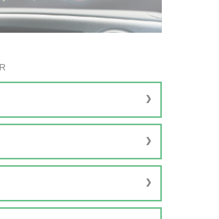
R
d at reducere CO
-udledningen:
2
s-produkter
rien skifter fra skadesreduktion til proaktiv
ælp af Advanced Driver Assistant Systems
ecialbygget til at integrere kamera- og
støtte industrien, når den bevæger sig mod
 og vejen forude. Med vores produkter