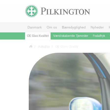
Danmark
Om os
Bæredygtighed
Nyheder
OE Glas Kvalitet
Værdiskabende Tjenester
Fodaftryk
Autoglas
OE Glass Quality