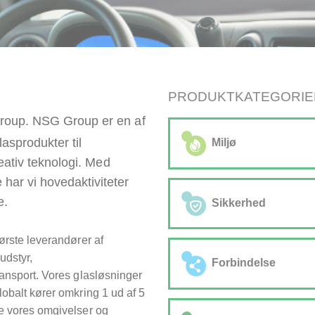
PRODUKTKATEGORIE
Group. NSG Group er en af
asprodukter til
Miljø
reativ teknologi. Med
har vi hovedaktiviteter
Vores produkter hjælper me
e.
• Solar Control Coatings
Sikkerhed
• Lavemissionsbelægninge
• Letvægts- og ultraletvægt
ørste leverandører af
Sikkerhed inden for bilindust
udstyr,
ulykkesforebyggelse ved hj
Forbindelse
ransport. Vores glasløsninger
(ADAS). Vores forruder er sp
lobalt kører omkring 1 ud af 5
sensorsystemer for at under
Vi er alt, der er mellem dig
re vores omgivelser og
autonom kørsel.