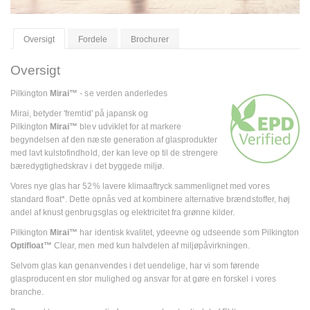
Oversigt
Fordele
Brochurer
Oversigt
Pilkington
Mirai™
- se verden anderledes
Mirai, betyder 'fremtid' på japansk og
Pilkington
Mirai™
blev udviklet for at markere
begyndelsen af den næste generation af glasprodukter
med lavt kulstofindhold, der kan leve op til de strengere
bæredygtighedskrav i det byggede miljø.
Vores nye glas har 52% lavere klimaaftryck sammenlignet med vores
standard float*. Dette opnås ved at kombinere alternative brændstoffer, høj
andel af knust genbrugsglas og elektricitet fra grønne kilder.
Pilkington
Mirai™
har identisk kvalitet, ydeevne og udseende som Pilkington
Optifloat™
Clear, men med kun halvdelen af miljøpåvirkningen.
Selvom glas kan genanvendes i det uendelige, har vi som førende
glasproducent en stor mulighed og ansvar for at gøre en forskel i vores
branche.