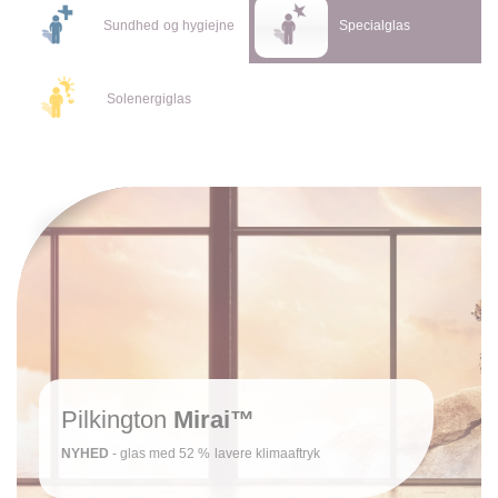
Sundhed og hygiejne
Specialglas
Solenergiglas
Pilkington
Mirai™
NYHED
- glas med 52 % lavere klimaaftryk