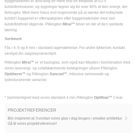
Byggesektoren er ansvarlig for mere end en tredjedel af EU’s
kulstofemissioner, og bygninger tegner sig for over 40% af den energi, der
forbruges. Med mere fokus end nogensinde på at sænke det indlejrede
kulstof i byggeriet er efterspørgslen efter byggematerialer med lavt
kulstofindhold stigende. Pilkington
Mirai™
bliver en del af den samlede
løsning.
Sortiment
Fås i 4, 6 og 8 mm i standard lagerstørrelser. For andre tykkelser, kontakt
venligst din salgsrepræsentant.
Pilkington
Mirai™
er et basisglas, som også kan tilbydes i kombination med
vores lavenergi- og solafskærmende belægninger såsom Pilkington
Optitherm™
og Pilkington
Suncool™
, inklusive laminerede og
lydreducerende varianter.
* Sammenlignet med vores standard 4 mm Pilkington
Optifloat™
Clear.
PROJEKTREFERENCER
Bliv inspireret af, hvordan vores glas i dag bruges i smukke arkitektur.
Gå til vores projektreferencer!