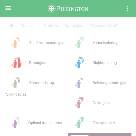

Produkter
Funktion
Specialglas
Pilkington
Mirai™
Solafskærmende glas
Varmeisolering
Brandglas
Støjdæmpning
Sikkerheds- og
Selvrengørende glas
Sikringsglas
Dekorglas
Optimal transparens
Glassystemer