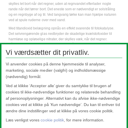
skylles let bort når det regner, uden at regnvandet efterlader nogle
rande når det tørrer bort. Det eneste som er nødvendigt er solstråling
og en regnbyge af og til. Ved langvarig tørke kan man hjælpe naturen
ved at spule ruderne over med vand.
Med titandioxid belægning opnås en effekt svarende til fotokatalyse.
Det selvrengørende glas nedbryder de skadelige kvælstofoxider til
harmløse og opløselige nitrater, der skylles væk, når det regner.
Således hjælper titandioxid belægning på bygninger med at rense
forurenet byluft.
Vi værdsætter dit privatliv.
Vi anvender cookies på denne hjemmeside til analyser,
Pilkington
Activ™
marketing, sociale medier (valgfri) og indholdsmæssige
(nødvendig) formål.
Pilkington
Activ™
Blue
Ved at klikke ‘Accepter alle’ giver du samtykke til brugen af
cookies til ikke-nødvendige funktioner og relaterede behandling
af personoplysninger. Alternativt kan du afvise ikke-nødvendige
Pilkington
Activ Suncool™
cookies ved at klikke på ’Kun nødvendige’. Du kan til enhver tid
ændre dine indstillinger ved at klikke på vores cookie politik.
Læs venligst vores
cookie politik
, for mere information.