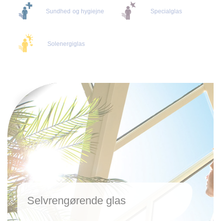
Sundhed og hygiejne
Specialglas
Solenergiglas
Selvrengørende glas