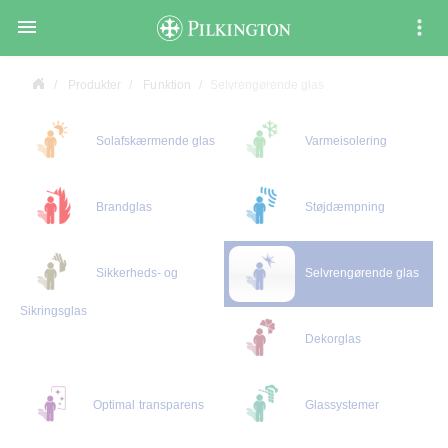

Produkter
Funktion
Selvrengørende glas
Solafskærmende glas
Varmeisolering
Brandglas
Støjdæmpning
Sikkerheds- og
Selvrengørende glas
Sikringsglas
Dekorglas
Optimal transparens
Glassystemer