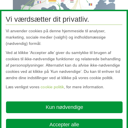
Vi værdsætter dit privatliv.
Vi anvender cookies på denne hjemmeside til analyser,
marketing, sociale medier (valgfri) og indholdsmæssige
Vigtigste fakta
(nødvendig) formål.
3 centrallagre i Europa
Ved at klikke ‘Accepter alle’ giver du samtykke til brugen af
cookies til ikke-nødvendige funktioner og relaterede behandling
Næsten 100 lagre i 15 lande
af personoplysninger. Alternativt kan du afvise ikke-nødvendige
Salg til mere end 49 lande
cookies ved at klikke på ’Kun nødvendige’. Du kan til enhver tid
ændre dine indstillinger ved at klikke på vores cookie politik.
Læs venligst vores
cookie politik
, for mere information.
Nippon Sheet Glass Co., Ltd.
Head Office - 3-5-27 Mita Minato-ku Tokyo
Kun nødvendige
About this site
Cookie Policy
Ethics and Compliance Hotline
Legal
Notice
Privacy Policy

Accepter alle