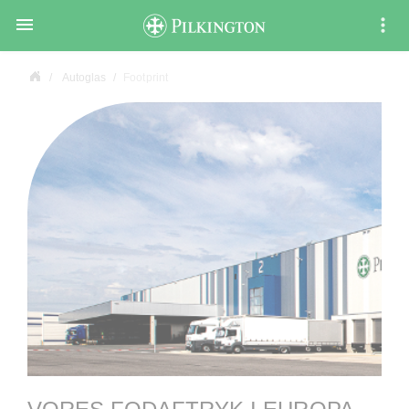

Autoglas
Footprint