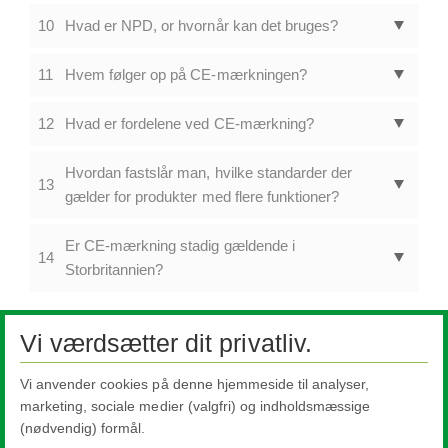
10
Hvad er NPD, or hvornår kan det bruges?
11
Hvem følger op på CE-mærkningen?
12
Hvad er fordelene ved CE-mærkning?
Hvordan fastslår man, hvilke standarder der
13
gælder for produkter med flere funktioner?
Er CE-mærkning stadig gældende i
14
Storbritannien?
Glasfakta 2024
Vi værdsætter dit privatliv.
CE-mærkning
Vi anvender cookies på denne hjemmeside til analyser,
Vores produkter og CE-mærkning
marketing, sociale medier (valgfri) og indholdsmæssige
FAQ - Ofte stillede spørgsmål
(nødvendig) formål.