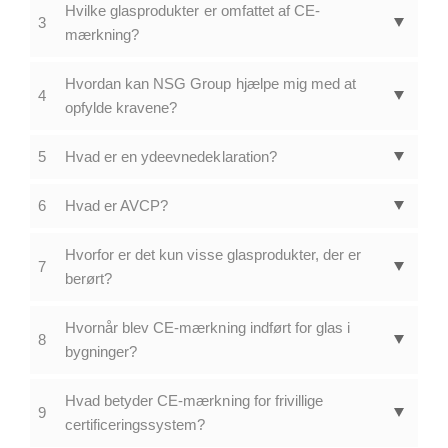
Hvilke glasprodukter er omfattet af CE-
3
mærkning?
Hvordan kan NSG Group hjælpe mig med at
4
opfylde kravene?
5
Hvad er en ydeevnedeklaration?
6
Hvad er AVCP?
Hvorfor er det kun visse glasprodukter, der er
7
berørt?
Hvornår blev CE-mærkning indført for glas i
8
bygninger?
Hvad betyder CE-mærkning for frivillige
9
certificeringssystem?