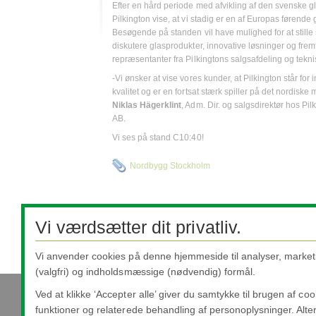
Efter en hård periode med afvikling af den svenske gl
Pilkington vise, at vi stadig er en af Europas førende
Besøgende på standen vil have mulighed for at stille
diskutere glasprodukter, innovative løsninger og fre
repræsentanter fra Pilkingtons salgsafdeling og tekni
-Vi ønsker at vise vores kunder, at Pilkington står for
kvalitet og er en fortsat stærk spiller på det nordiske
Niklas Hägerklint
, Adm. Dir. og salgsdirektør hos Pil
AB.
Vi ses på stand C10:40!
Nordbygg Stockholm
Vi værdsætter dit privatliv.
Vi anvender cookies på denne hjemmeside til analyser, market
(valgfri) og indholdsmæssige (nødvendig) formål.
Ved at klikke ‘Accepter alle’ giver du samtykke til brugen af co
funktioner og relaterede behandling af personoplysninger. Alter