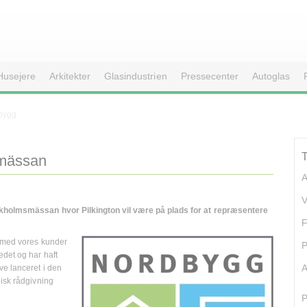
Husejere
Arkitekter
Glasindustrien
Pressecenter
Autoglas
dbygg
smässan
A
V
ockholmsmässan hvor Pilkington vil være på plads for at repræsentere
F
e med vores kunder
P
edet og har haft
A
ve lanceret i den
knisk rådgivning
P