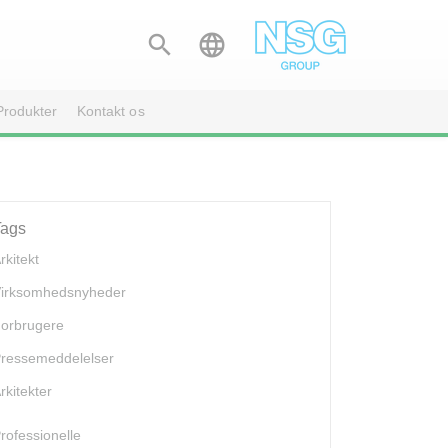


Produkter
Kontakt os
Tags
rkitekt
irksomhedsnyheder
orbrugere
ressemeddelelser
rkitekter
rofessionelle