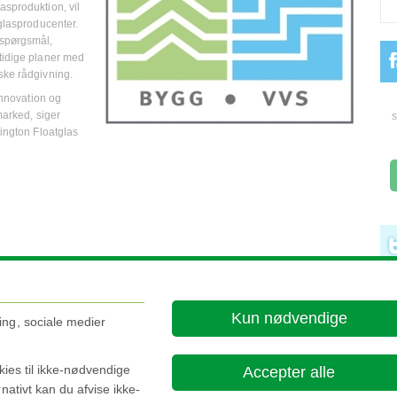
asproduktion, vil
 glasproducenter.
 spørgsmål,
mtidige planer med
ske rådgivning.
 innovation og
 marked, siger
s
kington Floatglas
Kun nødvendige
ing, sociale medier
okies til ikke-nødvendige
Accepter alle
nativt kan du afvise ikke-