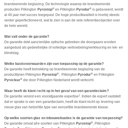
brandwerende beglazing. De technologie waarop de brandwerende
®
®
producten Pilkington
Pyrostop
en Pilkington
Pyrodur
is gebaseerd, wordt
al 40 jaar met succes toegepast. De hoge productkwaliteit is hierbij steeds
verder geperfectioneerd, wat te zien is aan de vele referentieobjecten over
de hele wereld.
Wat valt onder de garantie?
De garantie dekt aanzienlijke optische gebreken die doorgaans worden
aangeduid als gedeeltelijke of volledige vertroebeling/verkleuring en lek- en
blindslag.
Welke basisvoorwaarden zijn van toepassing op de garantie?
De garantie heeft betrekking op brandwerende beglazing van de
®
®
productlijnen Pilkington
Pyrostop
, Pilkington
Pyrodur
en Pilkington
®
Pyroclear
die door Pilkington Nederland wordt verkocht.
Waar heeft de klant recht op in het geval van een garantieclaim?
1
De garantie vereist een voorafgaande expertise
. Indien de expert vaststelt
dat er sprake is van een garantieclaim, heeft de klant recht op levering van
nieuw glas van hetzelfde type van eenzelfde brandwerende klasse.
Op welke soorten glas en inbouwsituaties is de garantie van toepassing?
®
De garantie omvat alle soorten van Pilkington
Pyrostop
, Pilkington
®
®