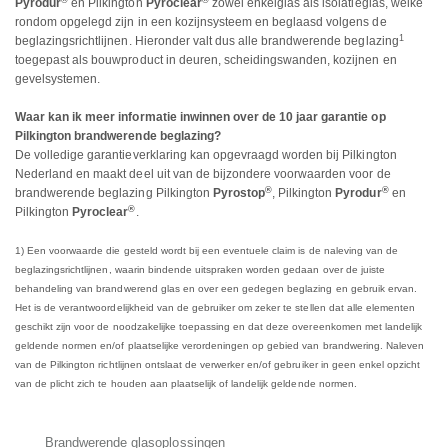
Pyrodur
en Pilkington
Pyroclear
zowel enkelglas als isolatieglas, welke
rondom opgelegd zijn in een kozijnsysteem en beglaasd volgens de
1
beglazingsrichtlijnen. Hieronder valt dus alle brandwerende beglazing
toegepast als bouwproduct in deuren, scheidingswanden, kozijnen en
gevelsystemen.
Waar kan ik meer informatie inwinnen over de 10 jaar garantie op
Pilkington brandwerende beglazing?
De volledige garantieverklaring kan opgevraagd worden bij Pilkington
Nederland en maakt deel uit van de bijzondere voorwaarden voor de
®
®
brandwerende beglazing Pilkington
Pyrostop
, Pilkington
Pyrodur
en
®
Pilkington
Pyroclear
.
1) Een voorwaarde die gesteld wordt bij een eventuele claim is de naleving van de
beglazingsrichtlijnen, waarin bindende uitspraken worden gedaan over de juiste
behandeling van brandwerend glas en over een gedegen beglazing en gebruik ervan.
Het is de verantwoordelijkheid van de gebruiker om zeker te stellen dat alle elementen
geschikt zijn voor de noodzakelijke toepassing en dat deze overeenkomen met landelijk
geldende normen en/of plaatselijke verordeningen op gebied van brandwering. Naleven
van de Pilkington richtlijnen ontslaat de verwerker en/of gebruiker in geen enkel opzicht
van de plicht zich te houden aan plaatselijk of landelijk geldende normen.
Brandwerende glasoplossingen