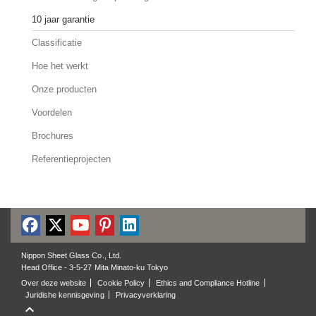
10 jaar garantie
Classificatie
Hoe het werkt
Onze producten
Voordelen
Brochures
Referentieprojecten
Nippon Sheet Glass Co., Ltd.
Head Office - 3-5-27 Mita Minato-ku Tokyo
Over deze website
Cookie Policy
Ethics and Compliance Hotline
Juridishe kennisgeving
Privacyverklaring
