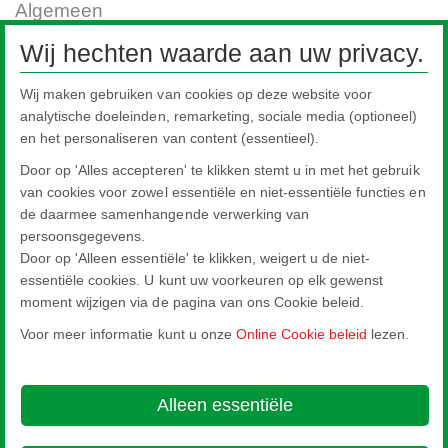
Algemeen
®
De dunne brandwerende beglazing Pilkington
Pyrodur
Plus combineert 30
Wij hechten waarde aan uw privacy.
minuten brandwerendheid met een hogere impactweerstand, waardoor het
de ideale binnentoepassing is voor situaties waar letselwerendheid (klasse
Wij maken gebruiken van cookies op deze website voor
®
2B2) vereist is. Pilkington
Pyrodur
Plus is speciaal gelamineerd glas met
analytische doeleinden, remarketing, sociale media (optioneel)
een unieke tussenlaag. Bij een brand vormt het glas een ondoorzichtige
en het personaliseren van content (essentieel).
®
barrière voor vlammen en hete gassen. Pilkington
Pyrodur
Plus 30-106
®
is 10 mm dik en ook toepasbaar in staal. Pilkington
Pyrodur
Plus is
Door op 'Alles accepteren' te klikken stemt u in met het gebruik
geclassificeerd als een EI 15 / EW 30 brandwerende beglazing. Bekijk ook
van cookies voor zowel essentiële en niet-essentiële functies en
de
producteigenschappen en voordelen
en de
brochure
van Pilkington
de daarmee samenhangende verwerking van
®
Pyrodur
Plus.
persoonsgegevens.
Referentieprojecten
Door op 'Alleen essentiële' te klikken, weigert u de niet-
essentiële cookies. U kunt uw voorkeuren op elk gewenst
moment wijzigen via de pagina van ons Cookie beleid.
Voor meer informatie kunt u onze
Online Cookie beleid
lezen.
Nippon Sheet Glass Co., Ltd.
Head Office - 3-5-27 Mita Minato-ku Tokyo
Alleen essentiële
Over deze website
Cookie Policy
Ethics and Compliance Hotline
Juridishe kennisgeving
Privacyverklaring