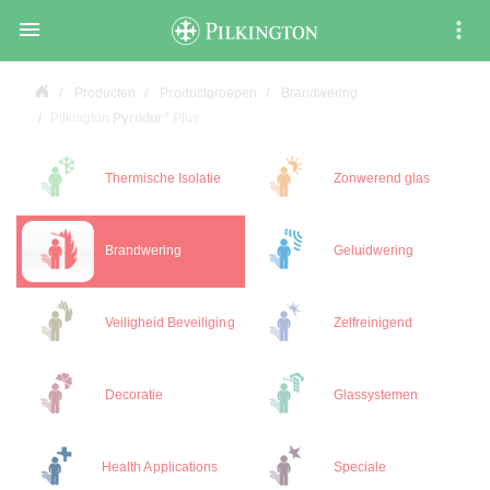

Producten
Productgroepen
Brandwering
®
Pilkington
Pyrodur
Plus
Thermische Isolatie
Zonwerend glas
Brandwering
Geluidwering
Veiligheid Beveiliging
Zelfreinigend
Decoratie
Glassystemen
Health Applications
Speciale