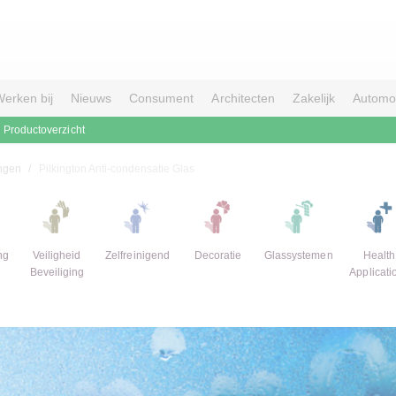
erken bij
Nieuws
Consument
Architecten
Zakelijk
Automo
Productoverzicht
ngen
Pilkington Anti-condensatie Glas
ng
Veiligheid
Zelfreinigend
Decoratie
Glassystemen
Health
Beveiliging
Applicati