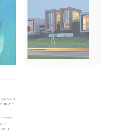
er condens
n, in veel
REFERENTIEPROJECTEN
lt onder
tief
Het is