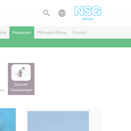


tive
Producten
Pilkington4Sure
Contact
Speciale
ons
Toepassingen