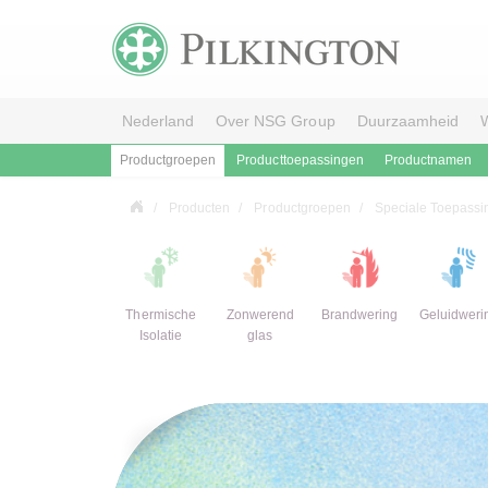
Nederland
Over NSG Group
Duurzaamheid
W
Productgroepen
Producttoepassingen
Productnamen
Producten
Productgroepen
Speciale Toepassi
Thermische
Zonwerend
Brandwering
Geluidweri
Isolatie
glas