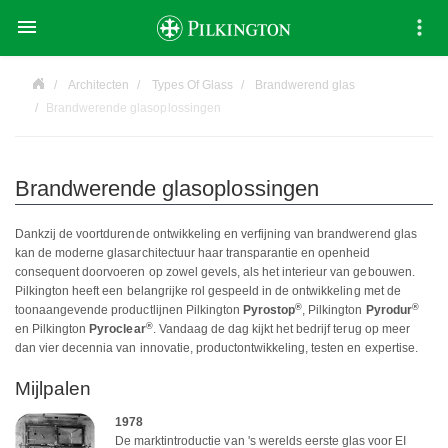

Architecten
Types Of Glass
Brandwerend glas
Brandwerende glasoplossingen
Brandwerende glasoplossingen
Dankzij de voortdurende ontwikkeling en verfijning van brandwerend glas
kan de moderne glasarchitectuur haar transparantie en openheid
consequent doorvoeren op zowel gevels, als het interieur van gebouwen.
Pilkington heeft een belangrijke rol gespeeld in de ontwikkeling met de
®
®
toonaangevende productlijnen Pilkington
Pyrostop
, Pilkington
Pyrodur
®
en Pilkington
Pyroclear
. Vandaag de dag kijkt het bedrijf terug op meer
dan vier decennia van innovatie, productontwikkeling, testen en expertise.
Mijlpalen
1978
De marktintroductie van 's werelds eerste glas voor EI