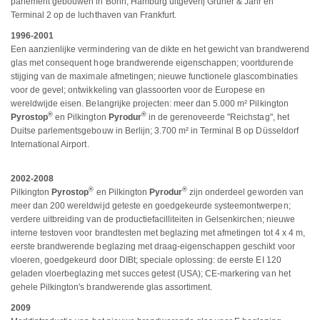
parlement gebouwen in Bonn, Hamburg uitgeverij Gruner & Jahr en
Terminal 2 op de luchthaven van Frankfurt.
1996-2001
Een aanzienlijke vermindering van de dikte en het gewicht van brandwerend
glas met consequent hoge brandwerende eigenschappen; voortdurende
stijging van de maximale afmetingen; nieuwe functionele glascombinaties
voor de gevel; ontwikkeling van glassoorten voor de Europese en
wereldwijde eisen. Belangrijke projecten: meer dan 5.000 m² Pilkington
®
®
Pyrostop
en Pilkington
Pyrodur
in de gerenoveerde "Reichstag", het
Duitse parlementsgebouw in Berlijn; 3.700 m² in Terminal B op Düsseldorf
International Airport.
2002-2008
®
®
Pilkington
Pyrostop
en Pilkington
Pyrodur
zijn onderdeel geworden van
meer dan 200 wereldwijd geteste en goedgekeurde systeemontwerpen;
verdere uitbreiding van de productiefacilliteiten in Gelsenkirchen; nieuwe
interne testoven voor brandtesten met beglazing met afmetingen tot 4 x 4 m,
eerste brandwerende beglazing met draag-eigenschappen geschikt voor
vloeren, goedgekeurd door DIBt; speciale oplossing: de eerste EI 120
geladen vloerbeglazing met succes getest (USA); CE-markering van het
gehele Pilkington's brandwerende glas assortiment.
2009