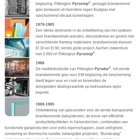
®
beglazing: Pilkington
Pyrostop
, gelaagd brandwerend
glas bestaand uit meerdere lagen floatglas met
opschuimend silicaat tussenlagen.
1979-1985
Een sterke deelname in de ontwikkeling van het systeem
voor brandwerende wanden, deursystemen en gevels met
verschillende framing materialen; brandwerende klassen
EI 30 en EI 90; eerste grote project: Aachen ziekenhuis
®
met 3.000 m² Pilkington
Pyrostop
.
1988
®
De marktintroductie van Pilkington
Pyrodur
, het eerste
brandwerende glas voor EW beglazing die bescherming
biedt tegen vuur en rook en bovendien de
doorgelaten stralingswarmte op betrouwbare wijze
beperkt.
1989-1995
Ontwikkeling van glassoorten voor de eerste transparante
brandwerende daksystemen, de bouw van efficiënte
productiefaciliteiten in Gelsenkirchen; combinaties van
functionele glasproducten voor extra eigenschappen, zoals veiligheid,
zonwering en thermische isolatie; belangrijke projecten: "Bundestag"