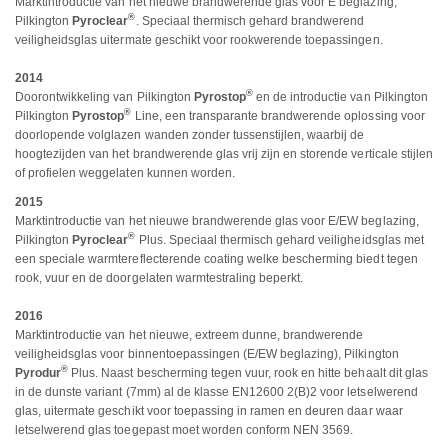
Marktintroductie van het nieuwe brandwerende glas voor E beglazing,
®
Pilkington
Pyroclear
. Speciaal thermisch gehard brandwerend
veiligheidsglas uitermate geschikt voor rookwerende toepassingen.
2014
®
Doorontwikkeling van Pilkington
Pyrostop
en de introductie van Pilkington
®
Pilkington
Pyrostop
Line, een transparante brandwerende oplossing voor
doorlopende volglazen wanden zonder tussenstijlen, waarbij de
hoogtezijden van het brandwerende glas vrij zijn en storende verticale stijlen
of profielen weggelaten kunnen worden.
2015
Marktintroductie van het nieuwe brandwerende glas voor E/EW beglazing,
®
Pilkington
Pyroclear
Plus. Speciaal thermisch gehard veiligheidsglas met
een speciale warmtereflecterende coating welke bescherming biedt tegen
rook, vuur en de doorgelaten warmtestraling beperkt.
2016
Marktintroductie van het nieuwe, extreem dunne, brandwerende
veiligheidsglas voor binnentoepassingen (E/EW beglazing), Pilkington
®
Pyrodur
Plus. Naast bescherming tegen vuur, rook en hitte behaalt dit glas
in de dunste variant (7mm) al de klasse EN12600 2(B)2 voor letselwerend
glas, uitermate geschikt voor toepassing in ramen en deuren daar waar
letselwerend glas toegepast moet worden conform NEN 3569.