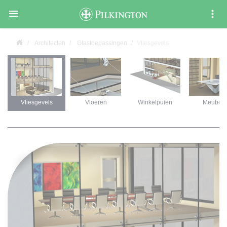

Architecten
Glastoepassingen
Vliesgevels
Vliesgevels
Vloeren
Winkelpuien
Meubels