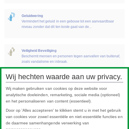
Geluidwering
Vermindert het geluid in een gebouw tot een aanvaardbaar
niveau zonder dat dit ten koste gaat van de...
Veiligheid Beveiliging
Beschermt mensen en personen tegen aanvallen van buitenaf,
zoals vandalisme en inbraak.
Wij hechten waarde aan uw privacy.
Zelfreinigend
Wij maken gebruiken van cookies op deze website voor
Glas met een speciale zelfreinigende coating aan de buitenkant
analytische doeleinden, remarketing, sociale media (optioneel)
met een unieke dubbele werking. Het gebruikt daglicht en...
en het personaliseren van content (essentieel).
Door op 'Alles accepteren' te klikken stemt u in met het gebruik
van cookies voor zowel essentiële en niet-essentiële functies en
Speciale Toepassingen
de daarmee samenhangende verwerking van
Een serie speciaal geproduceerde glasproducten voor