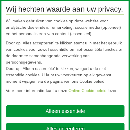
Automotive Glazing
Wij hechten waarde aan uw privacy.
Pilkington Sundym Select
Customer Support Services
Wij maken gebruiken van cookies op deze website voor
analytische doeleinden, remarketing, sociale media (optioneel)
Automotive Glass Replacement
en het personaliseren van content (essentieel).
Specialised Transport
Door op 'Alles accepteren' te klikken stemt u in met het gebruik
FAQs
van cookies voor zowel essentiële en niet-essentiële functies en
AGR Nieuws
de daarmee samenhangende verwerking van
persoonsgegevens.
Contacteer ons
Door op 'Alleen essentiële' te klikken, weigert u de niet-
essentiële cookies. U kunt uw voorkeuren op elk gewenst
moment wijzigen via de pagina van ons Cookie beleid.
Voor meer informatie kunt u onze
Online Cookie beleid
lezen.
Nippon Sheet Glass Co., Ltd.
Head Office - 3-5-27 Mita Minato-ku Tokyo
Alleen essentiële
Over deze website
Cookie Policy
Ethics and Compliance Hotline
Juridishe kennisgeving
Privacyverklaring

Alles accepteren