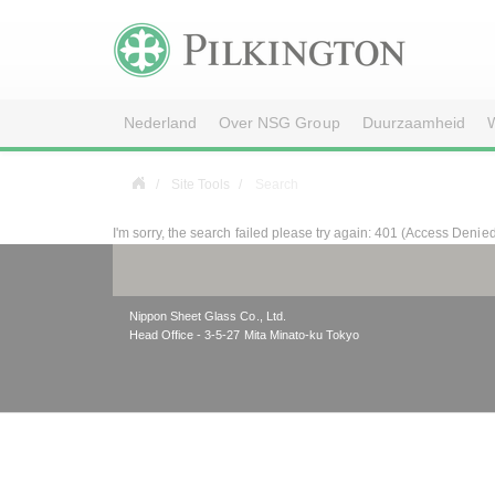
Nederland
Over NSG Group
Duurzaamheid
W
Site Tools
Search
I'm sorry, the search failed please try again: 401 (Access Denie
Nippon Sheet Glass Co., Ltd.
Head Office - 3-5-27 Mita Minato-ku Tokyo