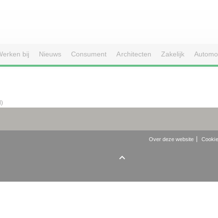
erken bij
Nieuws
Consument
Architecten
Zakelijk
Automo
d)
Over deze website
Cookie
