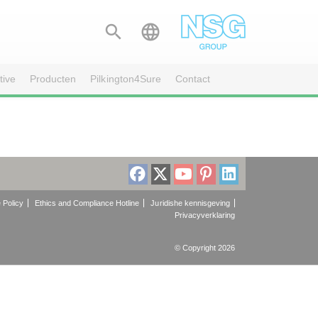


tive
Producten
Pilkington4Sure
Contact
 Policy
Ethics and Compliance Hotline
Juridishe kennisgeving
Privacyverklaring
© Copyright 2026