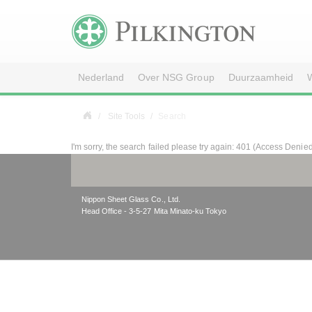
Nederland
Over NSG Group
Duurzaamheid
W
Site Tools
Search
I'm sorry, the search failed please try again: 401 (Access Denie
Nippon Sheet Glass Co., Ltd.
Head Office - 3-5-27 Mita Minato-ku Tokyo