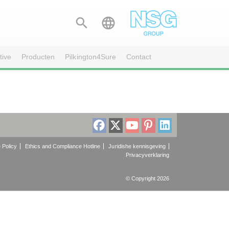


tive
Producten
Pilkington4Sure
Contact
 Policy
Ethics and Compliance Hotline
Juridishe kennisgeving
Privacyverklaring
© Copyright 2026