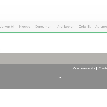
erken bij
Nieuws
Consument
Architecten
Zakelijk
Automo
d)
Over deze website
Cookie
