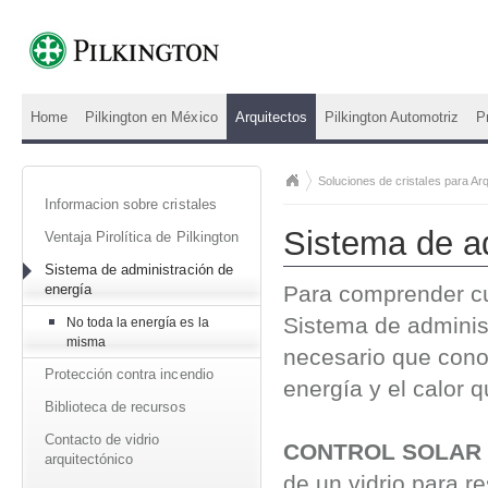
Home
Pilkington en México
Arquitectos
Pilkington Automotriz
P
Soluciones de cristales para Arq
Informacion sobre cristales
Sistema de a
Ventaja Pirolítica de Pilkington
Sistema de administración de
energía
Para comprender cu
Sistema de adminis
No toda la energía es la
misma
necesario que cono
Protección contra incendio
energía y el calor q
Biblioteca de recursos
Contacto de vidrio
CONTROL SOLA
arquitectónico
de un vidrio para res