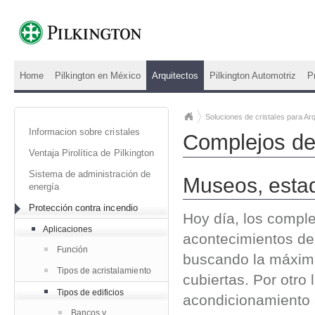
Home
Pilkington en México
Arquitectos
Pilkington Automotriz
P
Soluciones de cristales para Arq
Informacion sobre cristales
Complejos dep
Ventaja Pirolítica de Pilkington
Sistema de administración de
Museos, estad
energía
Protección contra incendio
Hoy día, los comple
Aplicaciones
acontecimientos dep
Función
buscando la máxima
Tipos de acristalamiento
cubiertas. Por otro
Tipos de edificios
acondicionamiento 
Bancos y