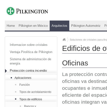
Home
Pilkington en México
Arquitectos
Pilkington Automotriz
P
Soluciones de cristales para Arq
Informacion sobre cristales
Edificios de o
Ventaja Pirolítica de Pilkington
Sistema de administración de
Oficinas
energía
Protección contra incendio
La protección contr
Aplicaciones
oficinas va destina
Función
ocupantes e inmueb
Tipos de acristalamiento
eficiente del espac
Tipos de edificios
oficinas integran v
Bancos y