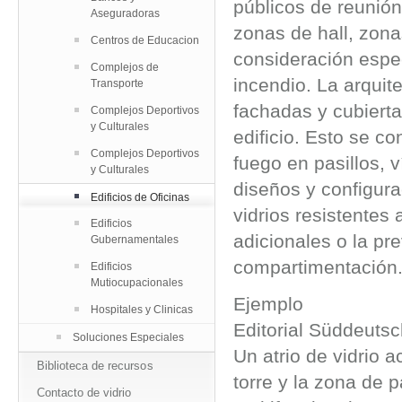
públicos de reunión
Aseguradoras
zonas de hall, zona
Centros de Educacion
consideración espec
Complejos de
incendio. La arqui
Transporte
fachadas y cubierta
Complejos Deportivos
y Culturales
edificio. Esto se co
Complejos Deportivos
fuego en pasillos, 
y Culturales
diseños y configura
Edificios de Oficinas
vidrios resistentes
Edificios
adicionales o la pr
Gubernamentales
compartimentación
Edificios
Mutiocupacionales
Ejemplo
Hospitales y Clinicas
Editorial Süddeuts
Soluciones Especiales
Un atrio de vidrio 
Biblioteca de recursos
torre y la zona de 
Contacto de vidrio