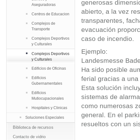
generosas dimensio
Aseguradoras
abierto, a la vez r
Centros de Educacion
transparentes, fach
Complejos de
evacuación proporc
Transporte
caso de incendio.
Complejos Deportivos
y Culturales
Ejemplo:
Complejos Deportivos
Landesmesse Baden
y Culturales
Ha sido posible au
Edificios de Oficinas
ferial gracias a un
Edificios
Gubernamentales
Esta solución inclu
Edificios
sistemas de alarma
Mutiocupacionales
como numerosas zon
Hospitales y Clinicas
general. En el park
Soluciones Especiales
resueltos con un si
Biblioteca de recursos
Contacto de vidrio