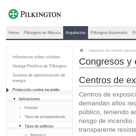
Home
Pilkington en México
Arquitectos
Pilkington Automotriz
P
Soluciones de cristales para Arq
Informacion sobre cristales
Congresos y 
Ventaja Pirolítica de Pilkington
Sistema de administración de
Centros de ex
energía
Protección contra incendio
Centros de exposici
Aplicaciones
demandan altos req
Función
público, teniendo 
Tipos de acristalamiento
riesgo de incendio.
Tipos de edificios
transparente resist
Bancos y